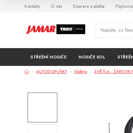
Přejít
Kontakty
O nás
Doprava a platba
Půjčovna
na
obsah
STŘEŠNÍ NOSIČE
NOSIČE KOL
STŘEŠ
Domů
AUTODOPLŇKY
Elektro
SVĚTLA - ŽÁROVKY 