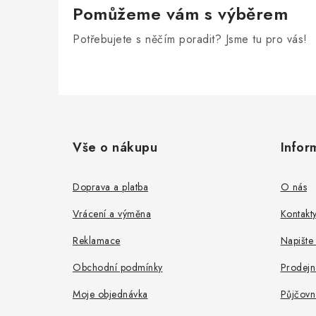
Pomůžeme vám s výběrem
Potřebujete s něčím poradit? Jsme tu pro vás!
Z
á
Vše o nákupu
Infor
p
a
Doprava a platba
O nás
t
Vrácení a výměna
Kontakt
í
Reklamace
Napište
Obchodní podmínky
Prodejn
Moje objednávka
Půjčovn