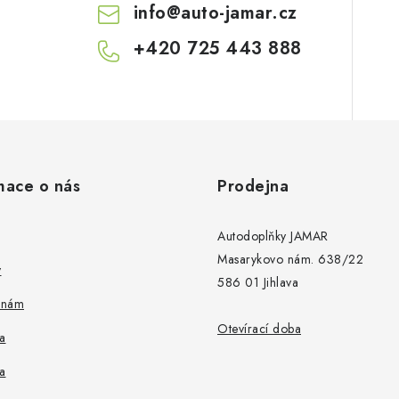
info
@
auto-jamar.cz
+420 725 443 888
mace o nás
Prodejna
Autodoplňky JAMAR
Masarykovo nám. 638/22
y
586 01 Jihlava
 nám
Otevírací doba
a
a