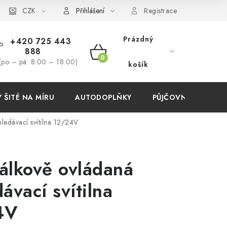
í podmínky
CZK
Přihlášení
Registrace
Prázdný
+420 725 443
888
NÁKUPNÍ
(po – pá: 8:00 – 18:00)
košík
KOŠÍK
ŠITÉ NA MÍRU
AUTODOPLŇKY
PŮJČOVNA
AKC
ledávací svítilna 12/24V
álkově ovládaná
ávací svítilna
4V