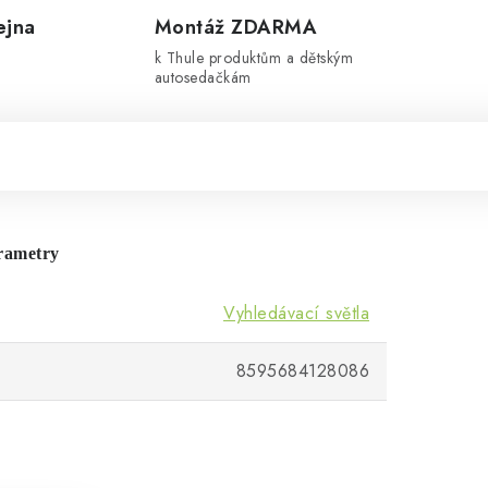
ejna
Montáž ZDARMA
k Thule produktům a dětským
autosedačkám
rametry
Vyhledávací světla
8595684128086