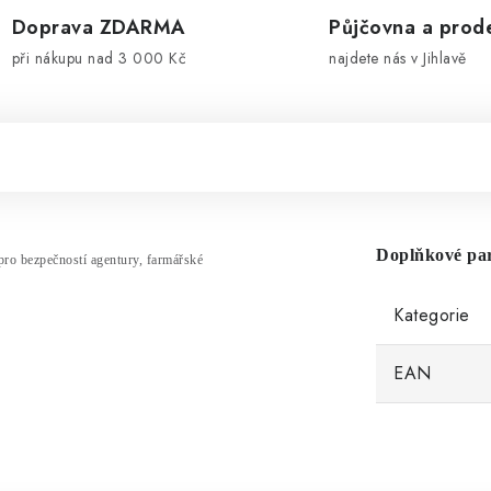
Doprava ZDARMA
Půjčovna a prod
při nákupu nad 3 000 Kč
najdete nás v Jihlavě
Doplňkové pa
 pro bezpečnost
í agentury, farmá
řsk
é
Kategorie
EAN