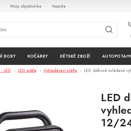
Moje objednávka
Napište nám
Reklamace
Obchodn
NÍ BOXY
KOČÁRKY
DĚTSKÉ ZBOŽÍ
AUTOPOTAHY 
- LED
LED světla
Vyhledávací světla
LED dálkově ovládaná vyh
LED d
vyhled
12/2