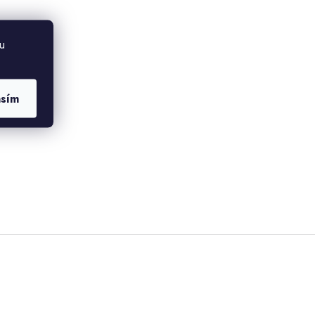
u
asím