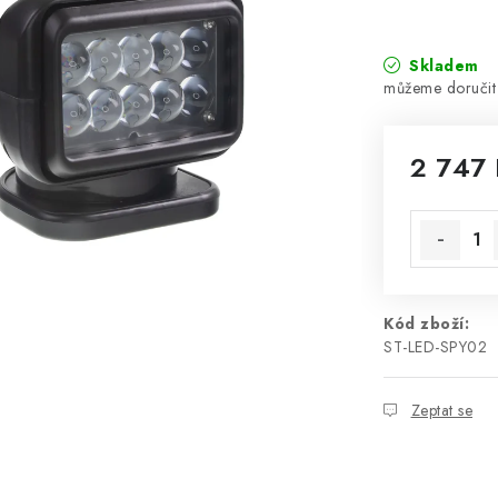
Skladem
2 747 
Měrná cen
Kód zboží:
ST-LED-SPY02
Zeptat se