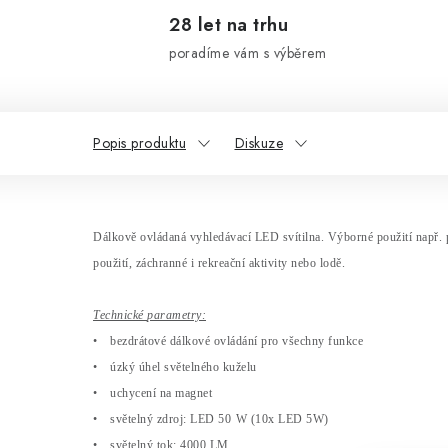
28 let na trhu
poradíme vám s výběrem
Popis produktu
Diskuze
D
álkov
ě ovl
ádaná vyhledávací LED svítilna. Výborné pou
žit
í nap
ř.
pou
žit
í, záchranné i rekrea
čn
í aktivity nebo lod
ě.
Technick
é
parametry:
•
bezdrátové dálkové ovládání pro v
šechny funkce
•
úzký úhel sv
ěteln
ého ku
želu
•
uchycen
í
na magnet
•
světeln
ý zdroj: LED 50
W
(10x LED 5W)
•
sv
ěteln
ý
tok: 4000 LM