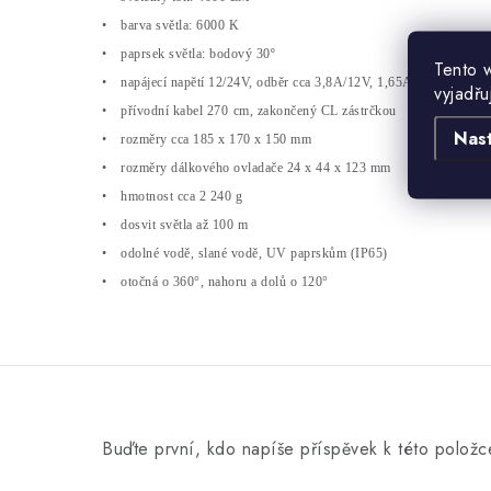
•
barva světla: 6000 K
•
paprsek světla: bodov
ý
30
º
Tento 
•
napájecí nap
ět
í 12
/24
V, odb
ěr cca 3,8A/12V, 1,65A/24V
vyjadřu
•
př
ívodní kabel 270
cm, zakon
čen
ý CL zástr
čkou
Nas
•
rozměry cca 185 x 170 x 150 mm
•
rozměry d
álkového ovlada
če 24 x 44 x 123 mm
•
hmotnost cca 2 240 g
•
dosvit světla až 100 m
•
odoln
é vod
ě, slan
é vod
ě, UV paprskům (IP65)
•
otočn
á o 360
°
, nahoru a dol
ů o 120°
Buďte první, kdo napíše příspěvek k této položc