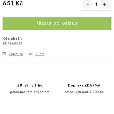
651 Kč
Kontakty
O nás
Doprava a platba
Půjčovna
Měrná cena:
Moje objednávka
Napište nám
Reklamace
Obchodní podmínky
PŘIDAT DO KOŠÍKU
Kód zboží:
ST-RZAU03A
Zeptat se
Hlídat
28 let na trhu
Doprava ZDARMA
poradíme vám s výběrem
při nákupu nad 3 000 Kč