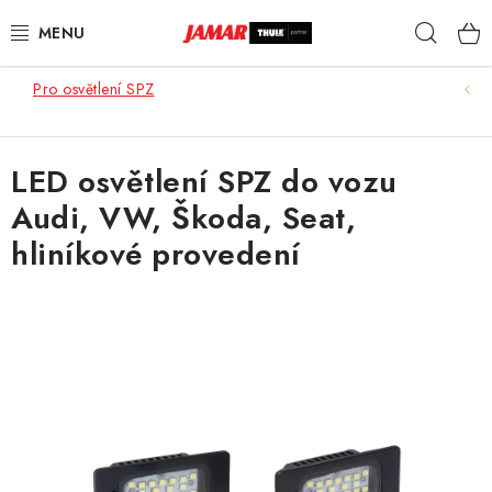
Přejít
Hleda
na
obsah
Pro osvětlení SPZ
STŘEŠNÍ NOSIČE
NOSIČE KOL
LED osvětlení SPZ do vozu
Audi, VW, Škoda, Seat,
STŘEŠNÍ BOXY
hliníkové provedení
KOČÁRKY
DĚTSKÉ ZBOŽÍ
AUTOPOTAHY ŠITÉ NA MÍRU
AUTODOPLŇKY