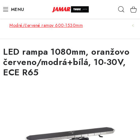
Přejít
Hleda
na
obsah
Modré/červené rampy 600-1530mm
STŘEŠNÍ NOSIČE
NOSIČE KOL
LED rampa 1080mm, oranžovo
červeno/modrá+bílá, 10-30V,
STŘEŠNÍ BOXY
ECE R65
KOČÁRKY
DĚTSKÉ ZBOŽÍ
AUTOPOTAHY ŠITÉ NA MÍRU
AUTODOPLŇKY