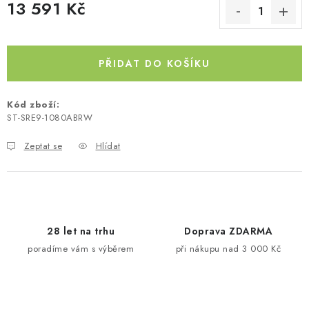
13 591 Kč
Kontakty
O nás
Doprava a platba
Půjčovna
Měrná cena:
Moje objednávka
Napište nám
Reklamace
Obchodní podmínky
PŘIDAT DO KOŠÍKU
Kód zboží:
ST-SRE9-1080ABRW
Zeptat se
Hlídat
28 let na trhu
Doprava ZDARMA
poradíme vám s výběrem
při nákupu nad 3 000 Kč