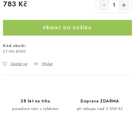
783 Kč
Kontakty
O nás
Doprava a platba
Půjčovna
Měrná cena:
Moje objednávka
Napište nám
Reklamace
Obchodní podmínky
PŘIDAT DO KOŠÍKU
Kód zboží:
ST-WL-B050
Zeptat se
Hlídat
28 let na trhu
Doprava ZDARMA
poradíme vám s výběrem
při nákupu nad 3 000 Kč