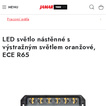
Přejít
Hleda
na
obsah
Pracovní světla
STŘEŠNÍ NOSIČE
NOSIČE KOL
LED světlo nástěnné s
výstražným světlem oranžové,
STŘEŠNÍ BOXY
ECE R65
KOČÁRKY
DĚTSKÉ ZBOŽÍ
AUTOPOTAHY ŠITÉ NA MÍRU
AUTODOPLŇKY