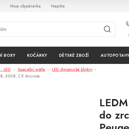
Moje objednávka
Napište nám
Reklamace
Obchodn
NÍ BOXY
KOČÁRKY
DĚTSKÉ ZBOŽÍ
AUTOPOTAHY 
- LED
Speciální světla
LED dynamické blinkry
8, 5008, C5 Aircross
LEDM 
do zr
Peuge