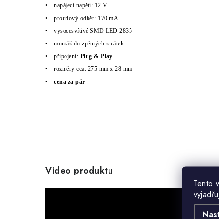
•
nap
á
jec
í
napět
í
: 12 V
•
proudov
ý
odběr: 170 mA
•
vysocesv
í
tiv
é
SMD LED 2835
•
mont
á
ž do zpětn
ý
ch zrc
á
tek
•
připojen
í
:
Plug & Play
•
rozměry cca: 275 mm x 28 mm
•
cena za p
á
r
Video produktu
Tento 
vyjadřu
Nas