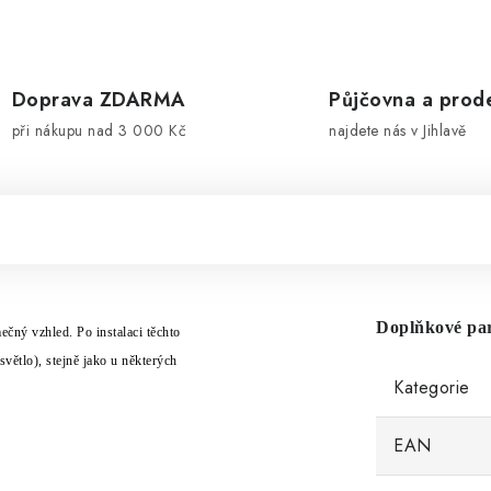
Doprava ZDARMA
Půjčovna a prod
při nákupu nad 3 000 Kč
najdete nás v Jihlavě
Doplňkové pa
ečn
ý
vzhled. Po instalaci těchto
světlo), stejně jako u někter
ý
ch
Kategorie
EAN