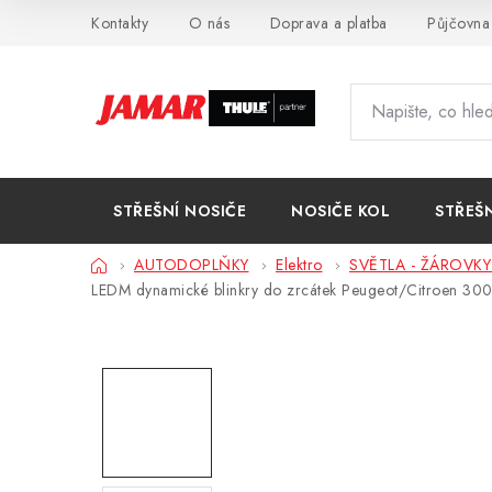
Přejít
Kontakty
O nás
Doprava a platba
Půjčovna
na
obsah
STŘEŠNÍ NOSIČE
NOSIČE KOL
STŘEŠ
Domů
AUTODOPLŇKY
Elektro
SVĚTLA - ŽÁROVKY 
LEDM dynamické blinkry do zrcátek Peugeot/Citroen 300