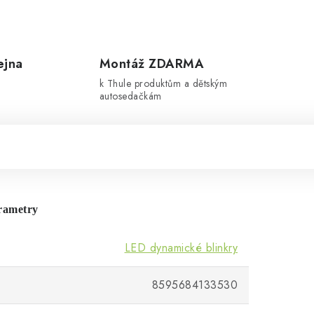
ejna
Montáž ZDARMA
k Thule produktům a dětským
autosedačkám
rametry
LED dynamické blinkry
8595684133530