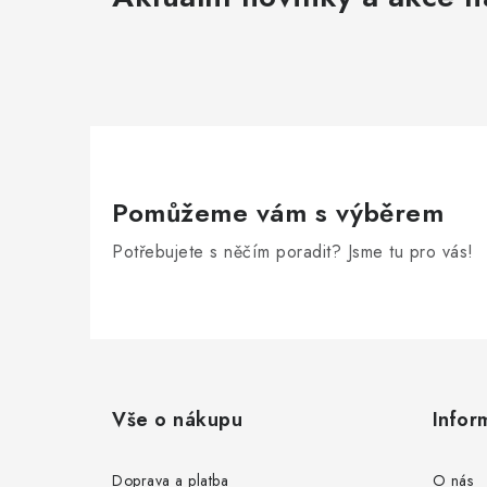
Pomůžeme vám s výběrem
Potřebujete s něčím poradit? Jsme tu pro vás!
Z
á
Vše o nákupu
Infor
p
a
Doprava a platba
O nás