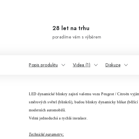
28 let na trhu
poradíme vám s výběrem
Popis produktu
Videa (1)
Diskuze
LED dynamick
é
blinkry zajist
í
vašemu vozu Peugeot / Citro
ën
vyj
í
m
směrov
ý
ch světel (blinkrů), budou blinkry dynamicky blikat (běž
í
c
í
modern
í
ch automobilů.
Velmi jednoduch
á
a rychl
á
instalace.
Technick
é
parametry: