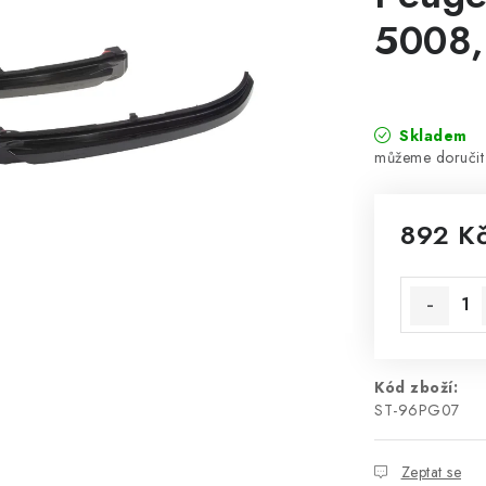
5008,
Skladem
892 K
Měrná cen
Kód zboží:
ST-96PG07
Zeptat se