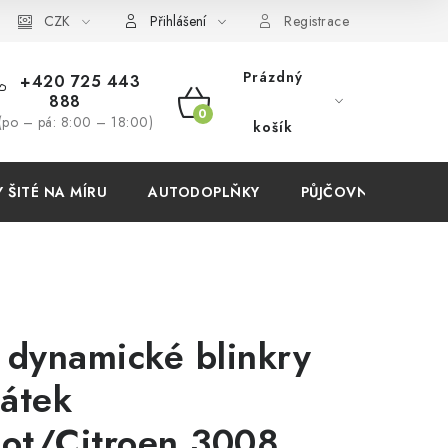
í podmínky
CZK
Přihlášení
Registrace
Prázdný
+420 725 443
888
NÁKUPNÍ
(po – pá: 8:00 – 18:00)
košík
KOŠÍK
ŠITÉ NA MÍRU
AUTODOPLŇKY
PŮJČOVNA
AKC
dynamické blinkry
cátek
ot/Citroen 3008,