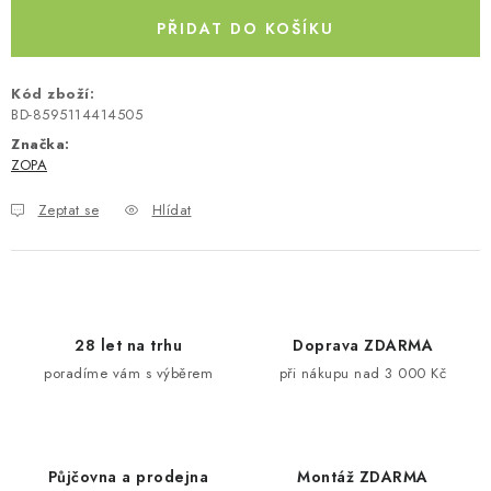
Kontakty
O nás
Doprava a platba
Půjčovna
PŘIDAT DO KOŠÍKU
Moje objednávka
Napište nám
Reklamace
Kód zboží:
Obchodní podmínky
BD-8595114414505
Značka:
ZOPA
Zeptat se
Hlídat
28 let na trhu
Doprava ZDARMA
poradíme vám s výběrem
při nákupu nad 3 000 Kč
Půjčovna a prodejna
Montáž ZDARMA