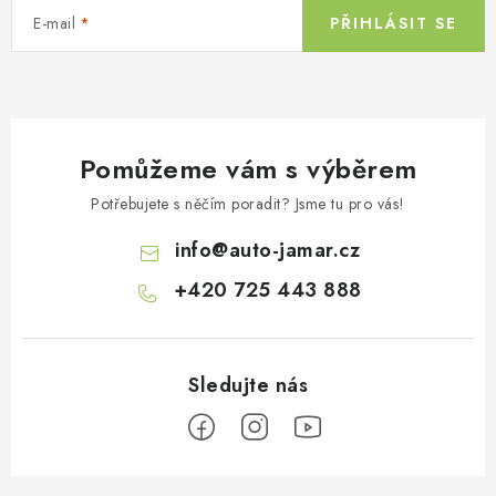
E-mail
PŘIHLÁSIT SE
Pomůžeme vám s výběrem
Potřebujete s něčím poradit? Jsme tu pro vás!
info
@
auto-jamar.cz
+420 725 443 888
Z