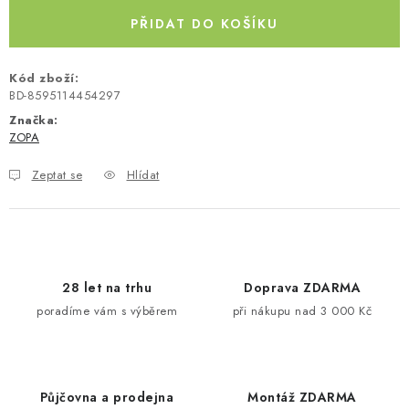
Kontakty
O nás
Doprava a platba
Půjčovna
PŘIDAT DO KOŠÍKU
Moje objednávka
Napište nám
Reklamace
Kód zboží:
Obchodní podmínky
BD-8595114454297
Značka:
ZOPA
Zeptat se
Hlídat
28 let na trhu
Doprava ZDARMA
poradíme vám s výběrem
při nákupu nad 3 000 Kč
Půjčovna a prodejna
Montáž ZDARMA