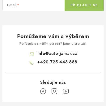
E-mail
PŘIHLÁSIT SE
Pomůžeme vám s výběrem
Potřebujete s něčím poradit? Jsme tu pro vás!
info
@
auto-jamar.cz
+420 725 443 888
Z