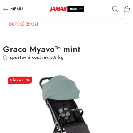
Přejít
Hleda
na
obsah
DĚTSKÉ ZBOŽÍ
STŘEŠNÍ NOSIČE
NOSIČE KOL
Graco Myavo™ mint
STŘEŠNÍ BOXY
sportovní kočárek 5,8 kg
KOČÁRKY
3 %
DĚTSKÉ ZBOŽÍ
AUTOPOTAHY ŠITÉ NA MÍRU
AUTODOPLŇKY