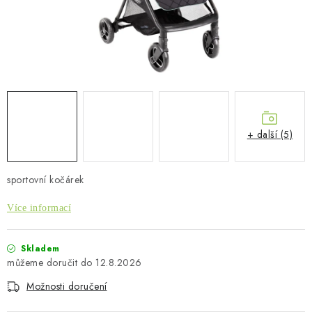
PŮJČOVNA
AKCE
PRO PSY
BOXY NA TAŽNÁ ZAŘÍZENÍ
+ další (5)
OSTATNÍ NOSIČE
sportovní kočárek
STŘEŠNÍ KOŠE
Více informací
AUTOSTANY
Skladem
CESTOVNÍ ZAVAZADLA
12.8.2026
Možnosti doručení
DÁRKOVÉ POUKAZY