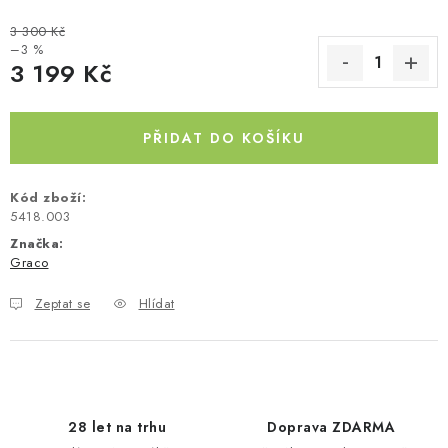
Kontakty
O nás
Doprava a platba
Půjčovna
3 300 Kč
–3 %
Moje objednávka
Napište nám
Reklamace
3 199 Kč
Obchodní podmínky
Měrná cena:
PŘIDAT DO KOŠÍKU
Kód zboží:
5418.003
Značka:
Graco
Zeptat se
Hlídat
28 let na trhu
Doprava ZDARMA