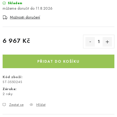
Skladem
Kontakty
O nás
Doprava a platba
Půjčovna
11.8.2026
Moje objednávka
Napište nám
Reklamace
Možnosti doručení
Obchodní podmínky
6 967 Kč
Měrná cena:
PŘIDAT DO KOŠÍKU
Kód zboží:
ST-355024S
Záruka
:
2 roky
Zeptat se
Hlídat