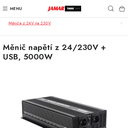
Přejít
Hleda
na
obsah
Měniče z 24V na 230V
STŘEŠNÍ NOSIČE
NOSIČE KOL
Měnič napětí z 24/230V +
USB, 5000W
STŘEŠNÍ BOXY
KOČÁRKY
DĚTSKÉ ZBOŽÍ
AUTOPOTAHY ŠITÉ NA MÍRU
AUTODOPLŇKY