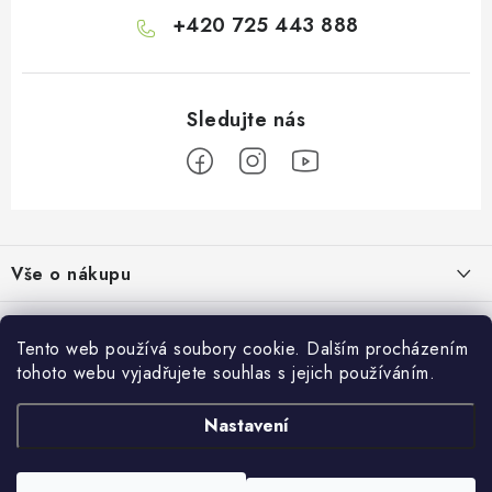
+420 725 443 888
Z
á
Vše o nákupu
p
a
Doprava a platba
Informace o nás
t
Tento web používá soubory cookie. Dalším procházením
Vrácení a výměna
í
tohoto webu vyjadřujete souhlas s jejich používáním.
O nás
Prodejna
Reklamace
Kontakty
Nastavení
Autodoplňky JAMAR
Přijímáme online platby
Obchodní podmínky
Napište nám
Masarykovo nám. 638/22
Moje objednávka
586 01 Jihlava