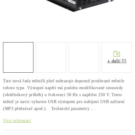
PŮJČOVNA
AKCE
PRO PSY
BOXY NA TAŽNÁ ZAŘÍZENÍ
+ další (1)
OSTATNÍ NOSIČE
STŘEŠNÍ KOŠE
Tato nová řada měničů plně nahrazuje doposud prodávané měniče
tohoto typu. Výstupní napětí má podobu modifikované sinusoidy
AUTOSTANY
(obdélníkový průběh) o frekvenci 50 Hz s napětím 230 V. Tento
měnič je navíc vybaven USB výstupem pro nabíjení USB zařízení
(MP3 přehrávač apod.). Technické parametry ...
CESTOVNÍ ZAVAZADLA
Více informací
DÁRKOVÉ POUKAZY