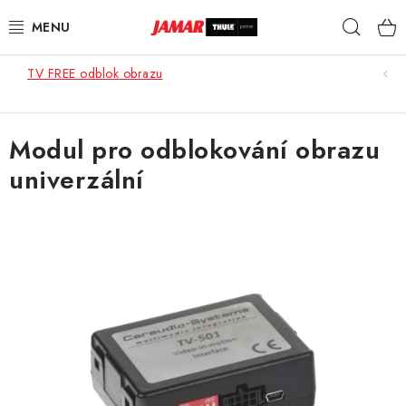
Přejít
Hleda
na
obsah
TV FREE odblok obrazu
STŘEŠNÍ NOSIČE
NOSIČE KOL
Modul pro odblokování obrazu
univerzální
STŘEŠNÍ BOXY
KOČÁRKY
DĚTSKÉ ZBOŽÍ
AUTOPOTAHY ŠITÉ NA MÍRU
AUTODOPLŇKY