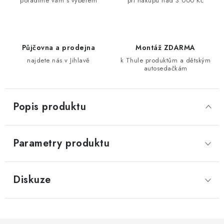
poradíme vám s výběrem
při nákupu nad 3 000 Kč
Půjčovna a prodejna
Montáž ZDARMA
najdete nás v Jihlavě
k Thule produktům a dětským
autosedačkám
Popis produktu
Parametry produktu
Diskuze