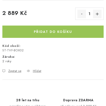
Kontakty
O nás
Doprava a platba
Půjčovna
2 889 Kč
Moje objednávka
Napište nám
Reklamace
Měrná cena:
Obchodní podmínky
PŘIDAT DO KOŠÍKU
Kód zboží:
ST-TVF-BOX02
Záruka
:
2 roky
Zeptat se
Hlídat
28 let na trhu
Doprava ZDARMA