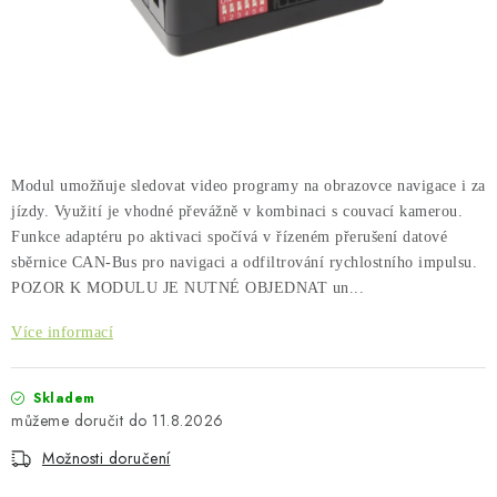
PŮJČOVNA
AKCE
PRO PSY
BOXY NA TAŽNÁ ZAŘÍZENÍ
Modul umožňuje sledovat video programy na obrazovce navigace i za
jízdy. Využití je vhodné převážně v kombinaci s couvací kamerou.
OSTATNÍ NOSIČE
Funkce adaptéru po aktivaci spočívá v řízeném přerušení datové
sběrnice CAN-Bus pro navigaci a odfiltrování rychlostního impulsu.
STŘEŠNÍ KOŠE
POZOR K MODULU JE NUTNÉ OBJEDNAT un...
Více informací
AUTOSTANY
Skladem
CESTOVNÍ ZAVAZADLA
11.8.2026
Možnosti doručení
DÁRKOVÉ POUKAZY