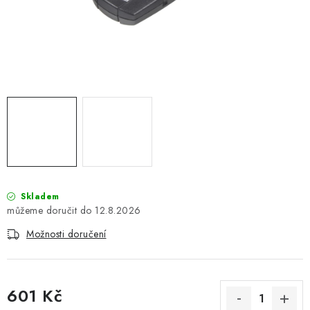
PŮJČOVNA
AKCE
PRO PSY
BOXY NA TAŽNÁ ZAŘÍZENÍ
OSTATNÍ NOSIČE
STŘEŠNÍ KOŠE
Skladem
12.8.2026
AUTOSTANY
Možnosti doručení
CESTOVNÍ ZAVAZADLA
DÁRKOVÉ POUKAZY
601 Kč