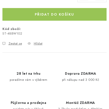
Měrná cena:
Kontakty
O nás
Doprava a platba
Půjčovna
Moje objednávka
Napište nám
Reklamace
PŘIDAT DO KOŠÍKU
Obchodní podmínky
Kód zboží:
ST-48BW102
Zeptat se
Hlídat
28 let na trhu
Doprava ZDARMA
poradíme vám s výběrem
při nákupu nad 3 000 Kč
Půjčovna a prodejna
Montáž ZDARMA
najdete nás v Jihlavě
k Thule produktům a dětským