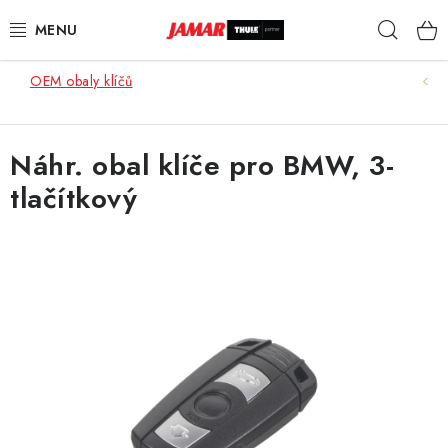
Přejít
Hleda
na
obsah
OEM obaly klíčů
STŘEŠNÍ NOSIČE
NOSIČE KOL
Náhr. obal klíče pro BMW, 3-
tlačítkový
STŘEŠNÍ BOXY
KOČÁRKY
DĚTSKÉ ZBOŽÍ
AUTOPOTAHY ŠITÉ NA MÍRU
AUTODOPLŇKY