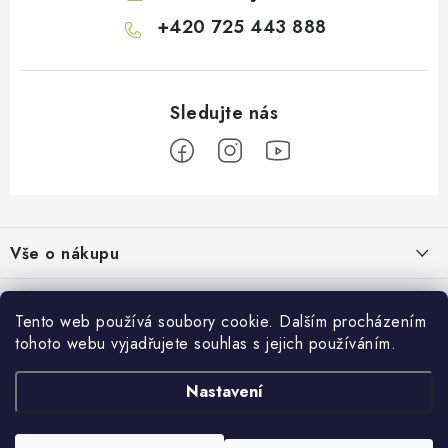
+420 725 443 888
Z
á
Vše o nákupu
p
a
Doprava a platba
Informace o nás
t
Tento web používá soubory cookie. Dalším procházením
Vrácení a výměna
í
tohoto webu vyjadřujete souhlas s jejich používáním.
O nás
Prodejna
Reklamace
Kontakty
Nastavení
Autodoplňky JAMAR
Přijímáme online platby
Obchodní podmínky
Napište nám
Masarykovo nám. 638/22
Moje objednávka
586 01 Jihlava