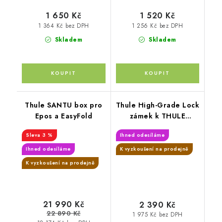
1 650 Kč
1 520 Kč
1 364 Kč bez DPH
1 256 Kč bez DPH
Skladem
Skladem
Thule SANTU box pro
Thule High-Grade Lock
Epos a EasyFold
zámek k THULE
EasyFold 3
3 %
Ihned odesíláme
Ihned odesíláme
K vyzkoušení na prodejně
K vyzkoušení na prodejně
21 990 Kč
2 390 Kč
22 890 Kč
1 975 Kč bez DPH