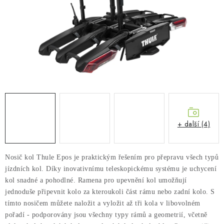
PŮJČOVNA
AKCE
PRO PSY
BOXY NA TAŽNÁ ZAŘÍZENÍ
OSTATNÍ NOSIČE
+ další (4)
STŘEŠNÍ KOŠE
AUTOSTANY
Nosič kol Thule Epos je praktickým řešením pro přepravu všech typů
jízdních kol. Díky inovativnímu teleskopickému systému je uchycení
kol snadné a pohodlné. Ramena pro upevnění kol umožňují
CESTOVNÍ ZAVAZADLA
jednoduše připevnit kolo za kteroukoli část rámu nebo zadní kolo. S
tímto nosičem můžete naložit a vyložit až tři kola v libovolném
DÁRKOVÉ POUKAZY
pořadí - podporovány jsou všechny typy rámů a geometrií, včetně