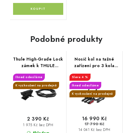
Podobné produkty
Thule High-Grade Lock
Nosič kol na tažné
zámek k THULE
zařízení pro 3 kola
EasyFold 3
Thule OutPace
Ihned odesíláme
4 %
K vyzkoušení na prodejně
Ihned odesíláme
K vyzkoušení na prodejně
16 990 Kč
2 390 Kč
17 790 Kč
1 975 Kč bez DPH
14 041 Kč bez DPH