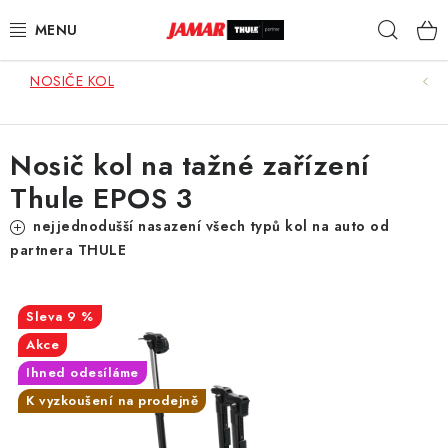
Přejít
Hleda
na
obsah
NOSIČE KOL
STŘEŠNÍ NOSIČE
NOSIČE KOL
Nosič kol na tažné zařízení
Thule EPOS 3
STŘEŠNÍ BOXY
nejjednodušší nasazení všech typů kol na auto od
KOČÁRKY
partnera THULE
DĚTSKÉ ZBOŽÍ
9 %
AUTOPOTAHY ŠITÉ NA MÍRU
Akce
Ihned odesíláme
AUTODOPLŇKY
K vyzkoušení na prodejně