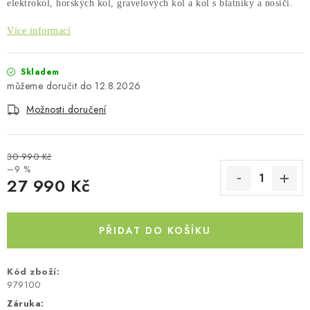
elektrokol, horských kol, gravelových kol a kol s blatníky a nosiči.
Kontakty
O nás
Doprava a platba
Půjčovna
Více informací
Moje objednávka
Napište nám
Reklamace
Obchodní podmínky
Skladem
12.8.2026
Možnosti doručení
30 990 Kč
–9 %
27 990 Kč
Měrná cena:
PŘIDAT DO KOŠÍKU
Kód zboží:
979100
Záruka
: