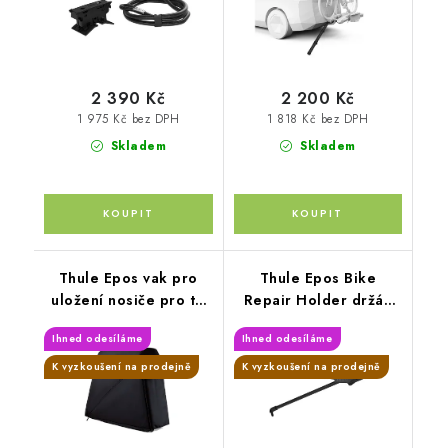
2 390 Kč
2 200 Kč
1 975 Kč bez DPH
1 818 Kč bez DPH
Skladem
Skladem
Thule Epos vak pro
Thule Epos Bike
uložení nosiče pro tři
Repair Holder držák
kola
pro opravy kol
Ihned odesíláme
Ihned odesíláme
K vyzkoušení na prodejně
K vyzkoušení na prodejně