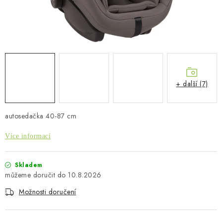
PŮJČOVNA
AKCE
PRO PSY
BOXY NA TAŽNÁ ZAŘÍZENÍ
+ další (7)
OSTATNÍ NOSIČE
autosedačka 40-87 cm
STŘEŠNÍ KOŠE
Více informací
AUTOSTANY
Skladem
10.8.2026
CESTOVNÍ ZAVAZADLA
Možnosti doručení
DÁRKOVÉ POUKAZY