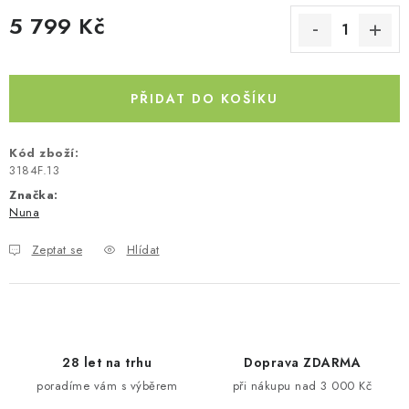
5 799 Kč
Kontakty
O nás
Doprava a platba
Půjčovna
Měrná cena:
Moje objednávka
Napište nám
Reklamace
Obchodní podmínky
PŘIDAT DO KOŠÍKU
Kód zboží:
3184F.13
Značka:
Nuna
Zeptat se
Hlídat
28 let na trhu
Doprava ZDARMA
poradíme vám s výběrem
při nákupu nad 3 000 Kč