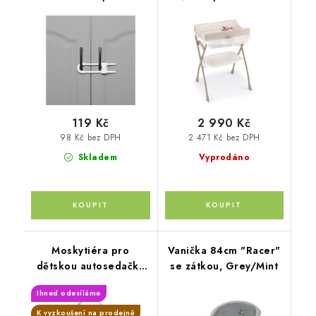
119 Kč
2 990 Kč
98 Kč bez DPH
2 471 Kč bez DPH
Skladem
Vyprodáno
Moskytiéra pro
Vanička 84cm "Racer"
dětskou autosedačku
se zátkou, Grey/Mint
THULE Maple
Ihned odesíláme
K vyzkoušení na prodejně