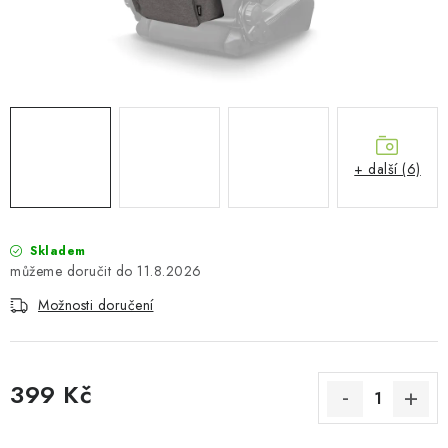
PŮJČOVNA
AKCE
PRO PSY
BOXY NA TAŽNÁ ZAŘÍZENÍ
+ další (6)
OSTATNÍ NOSIČE
Skladem
STŘEŠNÍ KOŠE
11.8.2026
Možnosti doručení
AUTOSTANY
CESTOVNÍ ZAVAZADLA
399 Kč
DÁRKOVÉ POUKAZY
Měrná cena: