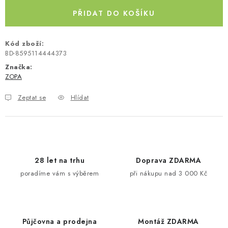
Kontakty
O nás
Doprava a platba
Půjčovna
PŘIDAT DO KOŠÍKU
Moje objednávka
Napište nám
Reklamace
Kód zboží:
Obchodní podmínky
BD-8595114444373
Značka:
ZOPA
Zeptat se
Hlídat
28 let na trhu
Doprava ZDARMA
poradíme vám s výběrem
při nákupu nad 3 000 Kč
Půjčovna a prodejna
Montáž ZDARMA