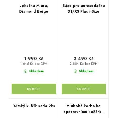
Lehačka Miura,
Báze pro autosedačku
Diamond Beige
X1/XS Plus i-Size
1 990 Kč
3 490 Kč
1 645 Kč bez DPH
2 884 Kč bez DPH
Skladem
Skladem
Dětský kufřík sada 2ks
Hluboká korba ke
sportovnímu kočárku
Move XL, Night