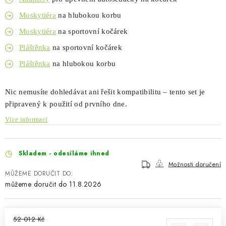
Kontakty
O nás
Doprava a platba
Půjčovna
Moskytiéra
na hlubokou korbu
Moje objednávka
Napište nám
Reklamace
Moskytiéra
na sportovní kočárek
Obchodní podmínky
Pláštěnka
na sportovní kočárek
Pláštěnka
na hlubokou korbu
Nic nemusíte dohledávat ani řešit kompatibilitu – tento set je
připravený k použití od prvního dne.
Více informací
Skladem - odesíláme ihned
Možnosti doručení
MŮŽEME DORUČIT DO:
11.8.2026
52 012 Kč