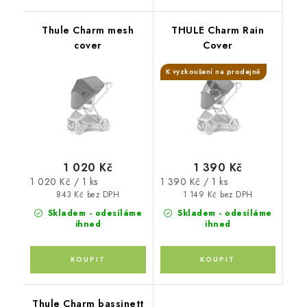
Thule Charm mesh
THULE Charm Rain
cover
Cover
K vyzkoušení na prodejně
1 020 Kč
1 390 Kč
Měrná
Měrná
1 020 Kč / 1 ks
1 390 Kč / 1 ks
cena:
cena:
843 Kč bez DPH
1 149 Kč bez DPH
Skladem - odesíláme
Skladem - odesíláme
ihned
ihned
Thule Charm bassinett