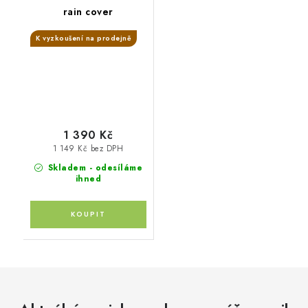
rain cover
K vyzkoušení na prodejně
1 390 Kč
1 149 Kč bez DPH
Skladem - odesíláme
ihned