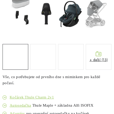
PŮJČOVNA
AKCE
PRO PSY
BOXY NA TAŽNÁ ZAŘÍZENÍ
OSTATNÍ NOSIČE
+ další (13)
STŘEŠNÍ KOŠE
Vše, co potřebujete od prvního dne s miminkem pro každé
AUTOSTANY
počasí.
CESTOVNÍ ZAVAZADLA
Kočárek Thule Charm 2v1
Autosedačka
Thule Maple + základna Alfi ISOFIX
DÁRKOVÉ POUKAZY
Adaptéry
pro upevnění autosedačky na kočárek