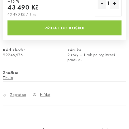
–16 %
43 490 Kč
Měrná cena:
43 490 Kč / 1 ks
PŘIDAT DO KOŠÍKU
Kód zboží:
Záruka
:
99246/I76
2 roky + 1 rok po registraci
produktu
Značka:
Thule
Zeptat se
Hlídat