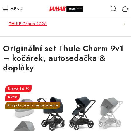
Přejít
Hleda
na
obsah
THULE Charm 2026
STŘEŠNÍ NOSIČE
NOSIČE KOL
Originální set Thule Charm 9v1
– kočárek, autosedačka &
STŘEŠNÍ BOXY
doplňky
KOČÁRKY
DĚTSKÉ ZBOŽÍ
16 %
Akce
AUTOPOTAHY ŠITÉ NA MÍRU
K vyzkoušení na prodejně
AUTODOPLŇKY