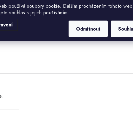
web používá soubory cookie. Dalším procházením tohoto web
EAN
jete souhlas s jejich používáním.
tavení
Odmítnout
Souhl
e.