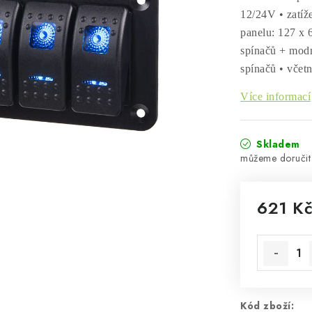
12/24V • zatíž
panelu: 127 x 
spínačů + modr
spínačů • včetn
Více informací
Skladem
621 K
Měrná cen
Kód zboží: