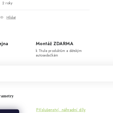
2 roky
Hlídat
ejna
Montáž ZDARMA
k Thule produktům a dětským
autosedačkám
rametry
Příslušenství, náhradní díly