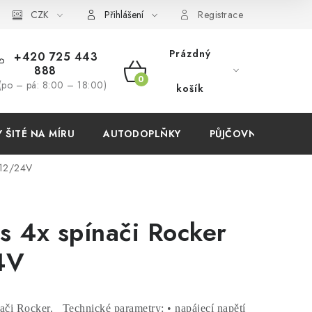
í podmínky
CZK
Přihlášení
Registrace
Prázdný
+420 725 443
888
NÁKUPNÍ
(po – pá: 8:00 – 18:00)
košík
KOŠÍK
ŠITÉ NA MÍRU
AUTODOPLŇKY
PŮJČOVNA
AKC
 12/24V
s 4x spínači Rocker
4V
nači Rocker. Technické parametry: • napájecí napětí