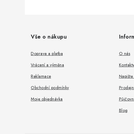
Z
á
Vše o nákupu
Infor
p
a
Doprava a platba
O nás
t
Vrácení a výměna
Kontakt
í
Reklamace
Napište
Obchodní podmínky
Prodejn
Moje objednávka
Půjčovn
Blog