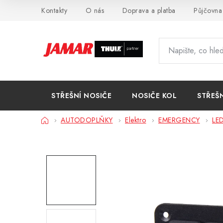
Přejít
Kontakty
O nás
Doprava a platba
Půjčovna
na
obsah
STŘEŠNÍ NOSIČE
NOSIČE KOL
STŘEŠ
Domů
AUTODOPLŇKY
Elektro
EMERGENCY
LED