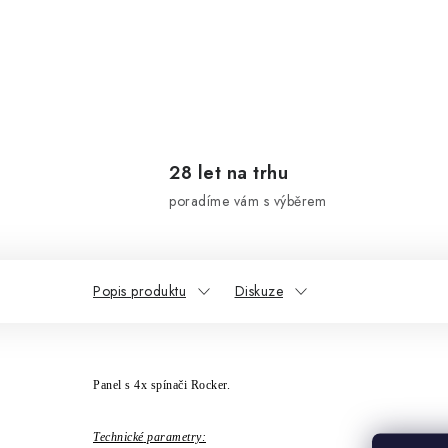
28 let na trhu
poradíme vám s výběrem
Popis produktu
Diskuze
Panel s
4
x sp
ína
či Rocker.
Technick
é
parametry: