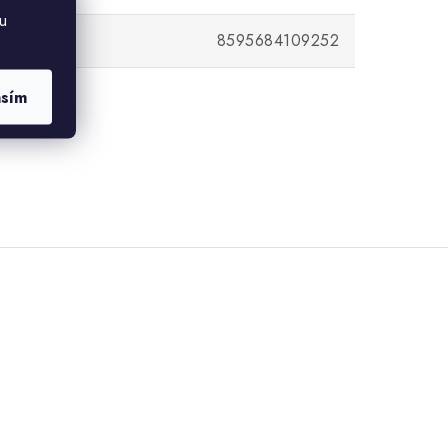
u
8595684109252
asím