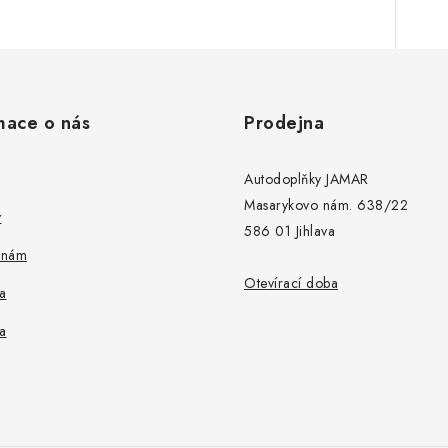
mace o nás
Prodejna
Autodoplňky JAMAR
Masarykovo nám. 638/22
y
586 01 Jihlava
 nám
Otevírací doba
a
a