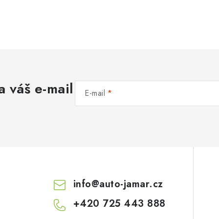
a váš e-mail
E-mail
info
@
auto-jamar.cz
+420 725 443 888