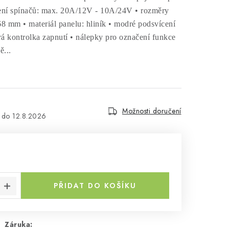
ení spínačů: max. 20A/12V - 10A/24V • rozměry
68 mm • materiál panelu: hliník • modré podsvícení
á kontrolka zapnutí • nálepky pro označení funkce
ě...
Možnosti doručení
12.8.2026
č
a:
PŘIDAT DO KOŠÍKU
Záruka
: