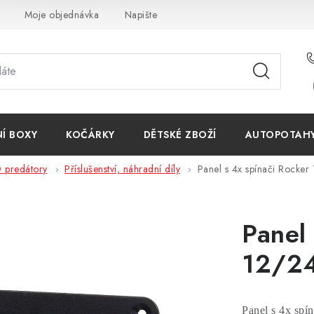
Moje objednávka
Napište nám
Reklamace
Obchodn
NÍ BOXY
KOČÁRKY
DĚTSKÉ ZBOŽÍ
AUTOPOTAHY 
 predátory
Příslušenství, náhradní díly
Panel s 4x spínači Rocker
Panel 
12/2
Panel s 4x spí