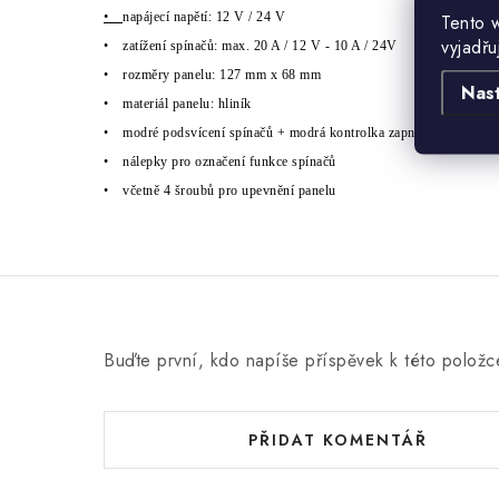
Tento 
•
nap
á
jec
í
napět
í
: 12 V / 24 V
vyjadřu
•
zat
í
žen
í
sp
í
načů: max. 20 A / 12 V - 10 A / 24V
•
rozměry panelu: 127 mm x 68 mm
Nas
•
materi
á
l panelu: hlin
í
k
•
modr
é
podsv
í
cen
í
sp
í
načů + modr
á
kontrolka zapnut
í
•
n
á
lepky pro označen
í
funkce sp
í
načů
•
včetně 4 šroubů pro upevněn
í
panelu
Buďte první, kdo napíše příspěvek k této položc
PŘIDAT KOMENTÁŘ