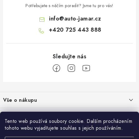
Potřebujete s něčím poradit? Jsme tu pro vás!
info
@
auto-jamar.cz
+420 725 443 888
Z
á
Vše o nákupu
p
a
Doprava a platba
Informace o nás
t
Tento web používá soubory cookie. Dalším procházením
Vrácení a výměna
í
tohoto webu vyjadřujete souhlas s jejich používáním.
O nás
Prodejna
Reklamace