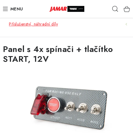
Přejít
Hleda
na
obsah
Příslušenství, náhradní díly
STŘEŠNÍ NOSIČE
NOSIČE KOL
Panel s 4x spínači + tlačítko
START, 12V
STŘEŠNÍ BOXY
KOČÁRKY
DĚTSKÉ ZBOŽÍ
AUTOPOTAHY ŠITÉ NA MÍRU
AUTODOPLŇKY