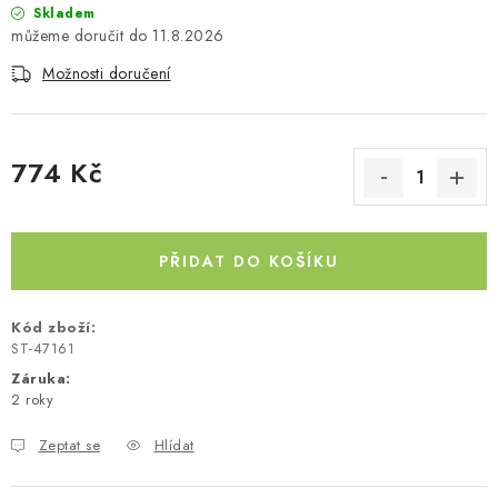
Skladem
Kontakty
O nás
Doprava a platba
Půjčovna
11.8.2026
Moje objednávka
Napište nám
Reklamace
Možnosti doručení
Obchodní podmínky
774 Kč
Měrná cena:
PŘIDAT DO KOŠÍKU
Kód zboží:
ST-47161
Záruka
:
2 roky
Zeptat se
Hlídat