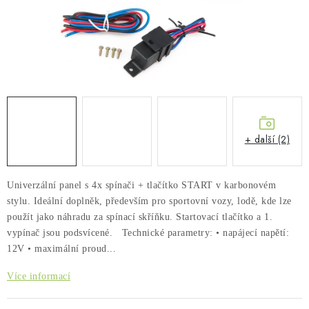
PŮJČOVNA
AKCE
PRO PSY
BOXY NA TAŽNÁ ZAŘÍZENÍ
+ další (2)
OSTATNÍ NOSIČE
STŘEŠNÍ KOŠE
Univerzální panel s 4x spínači + tlačítko START v karbonovém
stylu. Ideální doplněk, především pro sportovní vozy, lodě, kde lze
AUTOSTANY
použít jako náhradu za spínací skříňku. Startovací tlačítko a 1.
vypínač jsou podsvícené. Technické parametry: • napájecí napětí:
12V • maximální proud...
CESTOVNÍ ZAVAZADLA
Více informací
DÁRKOVÉ POUKAZY