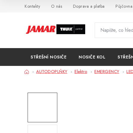
Přejít
Kontakty
O nás
Doprava a platba
Půjčovna
na
obsah
STŘEŠNÍ NOSIČE
NOSIČE KOL
STŘEŠ
Domů
AUTODOPLŇKY
Elektro
EMERGENCY
LED