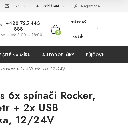
í podmínky
CZK
Přihlášení
Registrace
Prázdný
+420 725 443
888
NÁKUPNÍ
(po – pá: 8:00 – 18:00)
košík
KOŠÍK
ŠITÉ NA MÍRU
AUTODOPLŇKY
PŮJČOVNA
AKC
, voltmetr + 2x USB zásuvka, 12/24V
s 6x spínači Rocker,
etr + 2x USB
ka, 12/24V