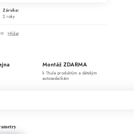
Záruka
:
2 roky
Hlídat
ejna
Montáž ZDARMA
k Thule produktům a dětským
autosedačkám
rametry