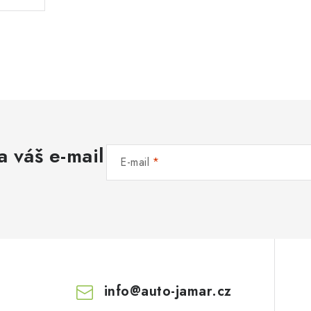
a váš e-mail
E-mail
info
@
auto-jamar.cz