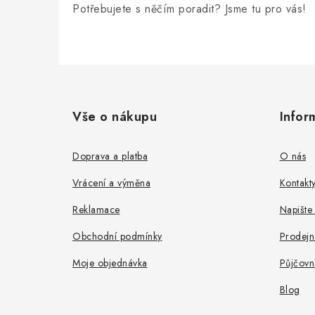
Potřebujete s něčím poradit? Jsme tu pro vás!
Z
á
Vše o nákupu
Infor
p
a
Doprava a platba
O nás
t
Vrácení a výměna
Kontakt
í
Reklamace
Napište
Obchodní podmínky
Prodejn
Moje objednávka
Půjčovn
Blog