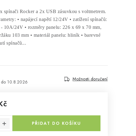
6x spínači Rocker a 2x USB zásuvkou s voltmetrem.
metry: • napájecí napětí 12/24V • zatížení spínačů:
- 10A/24V • rozměry panelu: 226 x 69 x 70 mm,
ržáku 103 mm • materiál panelu: hliník • barevné
tí spínačů...
Možnosti doručení
10.8.2026
Kč
a:
PŘIDAT DO KOŠÍKU