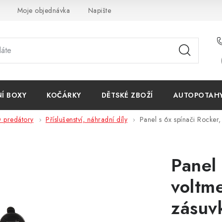
Moje objednávka
Napište nám
Reklamace
Obchodn
NÍ BOXY
KOČÁRKY
DĚTSKÉ ZBOŽÍ
AUTOPOTAHY 
 predátory
Příslušenství, náhradní díly
Panel s 6x spínači Rocker
Panel 
voltm
zásuv