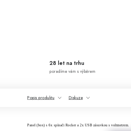
28 let na trhu
poradíme vám s výběrem
Popis produktu
Diskuze
Panel
(box)
s
6
x
sp
ína
či Rocker a 2x USB z
á
suvkou s voltmetrem.