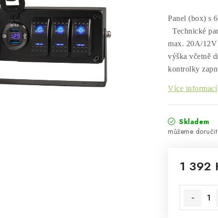
Panel (box) s 
Technické para
max. 20A/12V 
výška včetně d
kontrolky zapnu
Více informací
Skladem
1 392 
Měrná cen