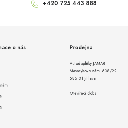
+420 725 443 888
mace o nás
Prodejna
Autodoplňky JAMAR
Masarykovo nám. 638/22
y
586 01 Jihlava
 nám
Otevírací doba
a
a