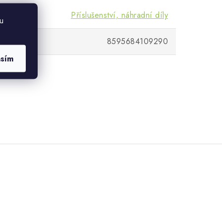
Příslušenství, náhradní díly
u
8595684109290
asím