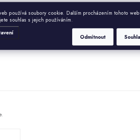
Kategorie
web používá soubory cookie. Dalším procházením tohoto web
jete souhlas s jejich používáním.
EAN
tavení
u 103 mm)
Odmítnout
Souhl
e.