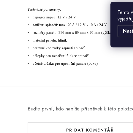
Technick
é
parametry:
Tento 
•
nap
á
jec
í
napět
í
:
12 V / 24 V
vyjadřu
•
zatí
žen
í
sp
í
načů: max. 20 A / 12 V - 10 A / 24 V
Nas
•
rozměry panelu: 226 mm x 69 mm x 70 mm (v
ý
ška včetně drž
á
k
•
materi
á
l panelu: hlin
í
k
•
barevn
é
kontrolky zapnut
í
sp
í
načů
•
ná
lepky pro označen
í
funkce sp
í
načů
•
včetně drž
á
ku pro upevněn
í
panelu (boxu)
Buďte první, kdo napíše příspěvek k této položc
PŘIDAT KOMENTÁŘ