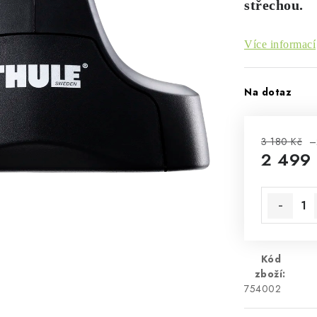
střechou.
Více informací
Na dotaz
3 180 Kč
–
2 499
Měrná cen
Kód
zboží:
754002