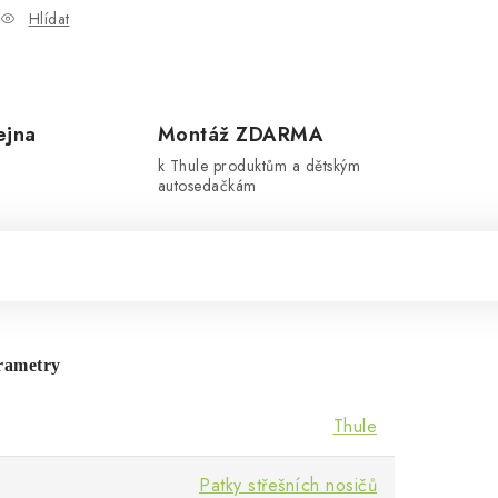
Hlídat
ejna
Montáž ZDARMA
k Thule produktům a dětským
autosedačkám
rametry
Thule
Patky střešních nosičů