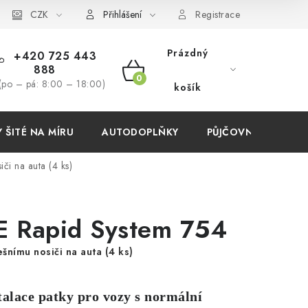
í podmínky
CZK
Přihlášení
Registrace
Prázdný
+420 725 443
888
NÁKUPNÍ
(po – pá: 8:00 – 18:00)
košík
KOŠÍK
ŠITÉ NA MÍRU
AUTODOPLŇKY
PŮJČOVNA
AKC
iči na auta (4 ks)
 Rapid System 754
ešnímu nosiči na auta (4 ks)
talace patky pro vozy s normální