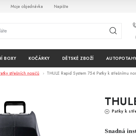
Moje objednávka
Napište nám
Reklamace
Obchodn
NÍ BOXY
KOČÁRKY
DĚTSKÉ ZBOŽÍ
AUTOPOTAHY 
atky střešních nosičů
THULE Rapid System 754
Patky k střešnímu nos
THULE
Patky k stř
Snadná ins