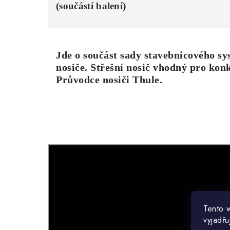
(součástí balení)
Jde o součást sady stavebnicového sy
nosiče. Střešní nosič vhodný pro konk
Průvodce nosiči Thule
.
Tento 
vyjadřu