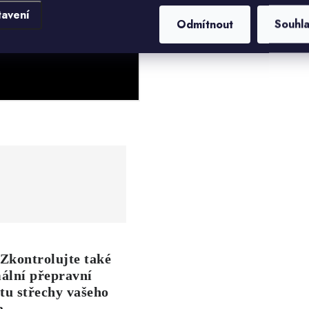
tavení
Odmítnout
Souhl
 Zkontrolujte také
ální přepravní
tu střechy vašeho
a.