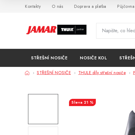
Přejít
Kontakty
O nás
Doprava a platba
Půjčovna
na
obsah
STŘEŠNÍ NOSIČE
NOSIČE KOL
STŘEŠ
Domů
STŘEŠNÍ NOSIČE
THULE díly střešní nosiče
P
21 %