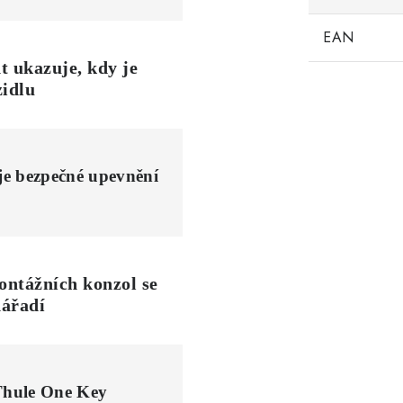
EAN
t ukazuje, kdy je
zidlu
uje bezpečné upevnění
ontážních konzol se
nářadí
 Thule One Key