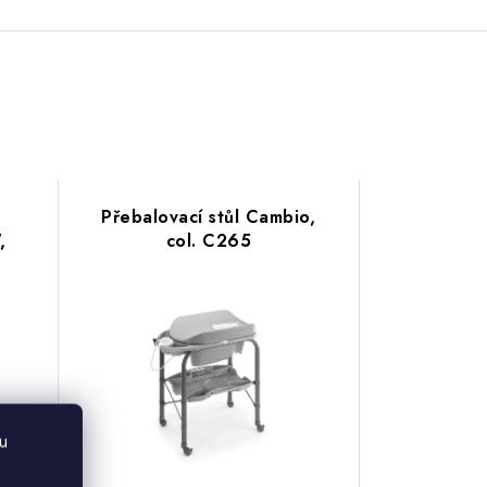
Přebalovací stůl Cambio,
,
col. C265
u