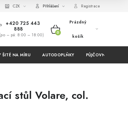
í podmínky
CZK
Přihlášení
Registrace
Prázdný
+420 725 443
888
NÁKUPNÍ
(po – pá: 8:00 – 18:00)
košík
KOŠÍK
ŠITÉ NA MÍRU
AUTODOPLŇKY
PŮJČOVNA
AKC
cí stůl Volare, col.