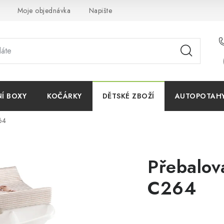
Moje objednávka
Napište nám
Reklamace
Obchodn
NÍ BOXY
KOČÁRKY
DĚTSKÉ ZBOŽÍ
AUTOPOTAHY 
64
Přebalova
C264