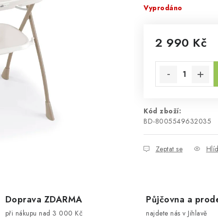
Vyprodáno
2 990 Kč
Měrná cena:
Kód zboží:
BD-8005549632035
Zeptat se
Hlí
Doprava ZDARMA
Půjčovna a prod
při nákupu nad 3 000 Kč
najdete nás v Jihlavě