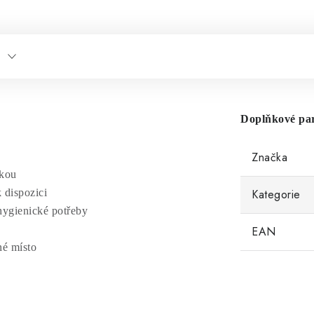
Doplňkové pa
Značka
čkou
k dispozici
Kategorie
 hygienické potřeby
EAN
né místo