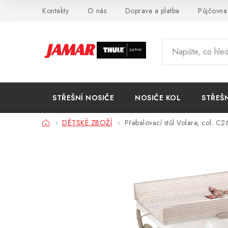
Přejít
Kontakty
O nás
Doprava a platba
Půjčovna
na
obsah
STŘEŠNÍ NOSIČE
NOSIČE KOL
STŘEŠ
Domů
DĚTSKÉ ZBOŽÍ
Přebalovací stůl Volare, col. C2