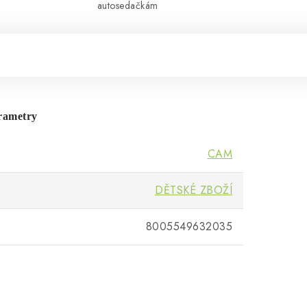
autosedačkám
rametry
CAM
DĚTSKÉ ZBOŽÍ
8005549632035