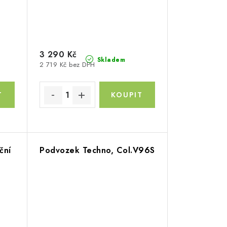
3 290 Kč
Skladem
2 719 Kč bez DPH
ční
Podvozek Techno, Col.V96S