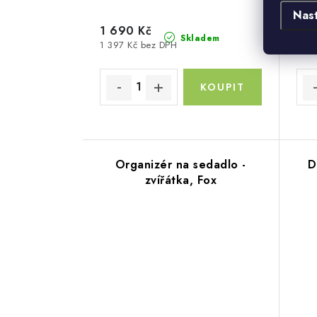
Nas
1 690 Kč
179
Skladem
1 397 Kč bez DPH
148 
Organizér na sedadlo -
D
zvířátka, Fox