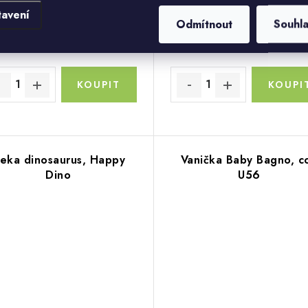
tavení
Odmítnout
Souhl
 Kč
329 Kč
Skladem
Skladem
Kč bez DPH
272 Kč bez DPH
eka dinosaurus, Happy
Vanička Baby Bagno, co
Dino
U56