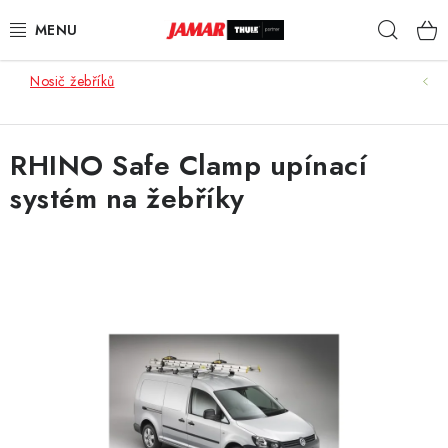
Přejít
Hleda
na
obsah
Nosič žebříků
STŘEŠNÍ NOSIČE
NOSIČE KOL
RHINO Safe Clamp upínací
systém na žebříky
STŘEŠNÍ BOXY
KOČÁRKY
DĚTSKÉ ZBOŽÍ
AUTOPOTAHY ŠITÉ NA MÍRU
AUTODOPLŇKY