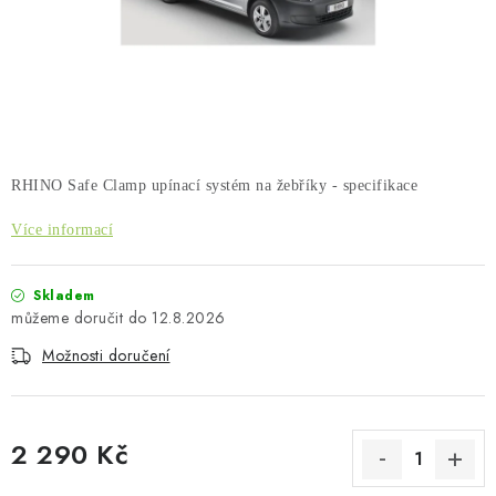
PŮJČOVNA
AKCE
PRO PSY
BOXY NA TAŽNÁ ZAŘÍZENÍ
RHINO Safe Clamp upínací systém na žebříky - specifikace
OSTATNÍ NOSIČE
Více informací
STŘEŠNÍ KOŠE
Skladem
12.8.2026
AUTOSTANY
Možnosti doručení
CESTOVNÍ ZAVAZADLA
2 290 Kč
DÁRKOVÉ POUKAZY
Měrná cena: