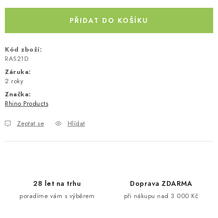
Kontakty
O nás
Doprava a platba
Půjčovna
PŘIDAT DO KOŠÍKU
Moje objednávka
Napište nám
Reklamace
Obchodní podmínky
Kód zboží:
RAS21D
Záruka
:
2 roky
Značka:
Rhino Products
Zeptat se
Hlídat
28 let na trhu
Doprava ZDARMA
poradíme vám s výběrem
při nákupu nad 3 000 Kč