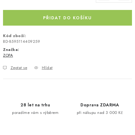
Měrná cena:
Kontakty
O nás
Doprava a platba
Půjčovna
Moje objednávka
Napište nám
Reklamace
PŘIDAT DO KOŠÍKU
Obchodní podmínky
Kód zboží:
BD-8595114409259
Značka:
ZOPA
Zeptat se
Hlídat
28 let na trhu
Doprava ZDARMA
poradíme vám s výběrem
při nákupu nad 3 000 Kč