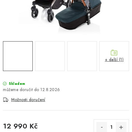
PŮJČOVNA
AKCE
PRO PSY
BOXY NA TAŽNÁ ZAŘÍZENÍ
+ další (1)
OSTATNÍ NOSIČE
STŘEŠNÍ KOŠE
Skladem
12.8.2026
AUTOSTANY
Možnosti doručení
CESTOVNÍ ZAVAZADLA
DÁRKOVÉ POUKAZY
12 990 Kč