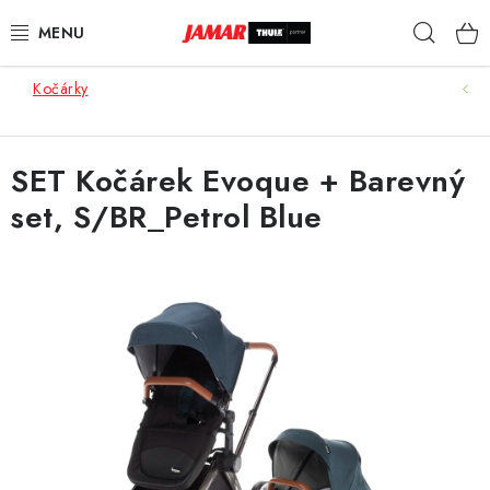
Přejít
Hleda
na
obsah
Kočárky
STŘEŠNÍ NOSIČE
NOSIČE KOL
SET Kočárek Evoque + Barevný
set, S/BR_Petrol Blue
STŘEŠNÍ BOXY
KOČÁRKY
DĚTSKÉ ZBOŽÍ
AUTOPOTAHY ŠITÉ NA MÍRU
AUTODOPLŇKY