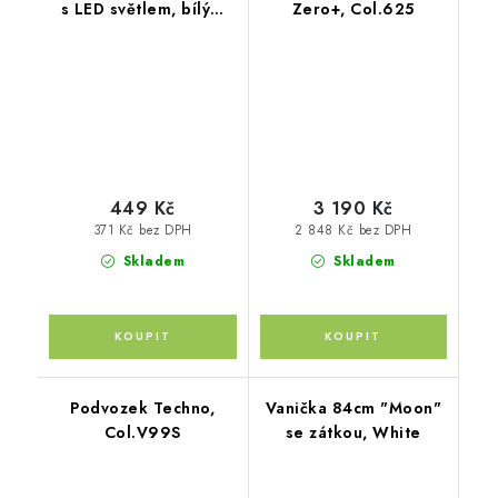
s LED světlem, bílým
Zero+, Col.625
šumem a zvuky, White
449 Kč
3 190 Kč
371 Kč bez DPH
2 848 Kč bez DPH
Skladem
Skladem
Podvozek Techno,
Vanička 84cm "Moon"
Col.V99S
se zátkou, White