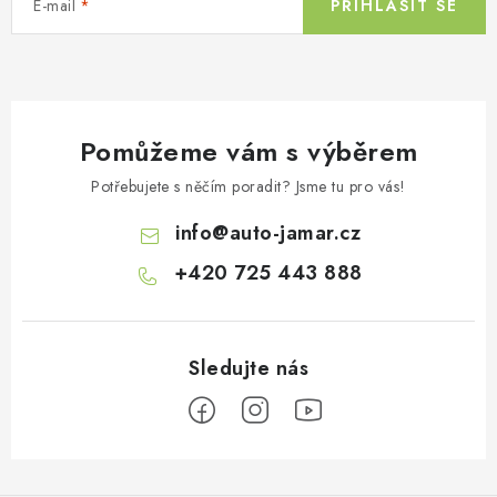
E-mail
PŘIHLÁSIT SE
Pomůžeme vám s výběrem
Potřebujete s něčím poradit? Jsme tu pro vás!
info
@
auto-jamar.cz
+420 725 443 888
Z