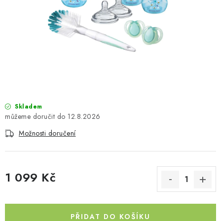
PŮJČOVNA
AKCE
PRO PSY
BOXY NA TAŽNÁ ZAŘÍZENÍ
OSTATNÍ NOSIČE
Skladem
12.8.2026
STŘEŠNÍ KOŠE
Možnosti doručení
AUTOSTANY
1 099 Kč
CESTOVNÍ ZAVAZADLA
Měrná cena:
DÁRKOVÉ POUKAZY
PŘIDAT DO KOŠÍKU