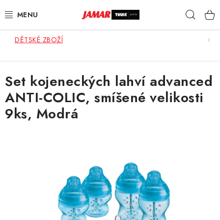
Přejít
Hleda
na
obsah
DĚTSKÉ ZBOŽÍ
STŘEŠNÍ NOSIČE
NOSIČE KOL
Set kojeneckých lahví advanced
ANTI-COLIC, smíšené velikosti
STŘEŠNÍ BOXY
9ks, Modrá
KOČÁRKY
DĚTSKÉ ZBOŽÍ
AUTOPOTAHY ŠITÉ NA MÍRU
AUTODOPLŇKY