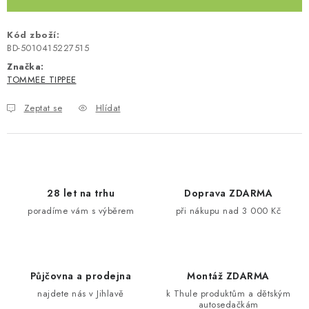
Kontakty
O nás
Doprava a platba
Půjčovna
Kód zboží:
Moje objednávka
Napište nám
Reklamace
BD-5010415227515
Obchodní podmínky
Značka:
TOMMEE TIPPEE
Zeptat se
Hlídat
28 let na trhu
Doprava ZDARMA
poradíme vám s výběrem
při nákupu nad 3 000 Kč
Půjčovna a prodejna
Montáž ZDARMA
najdete nás v Jihlavě
k Thule produktům a dětským
autosedačkám