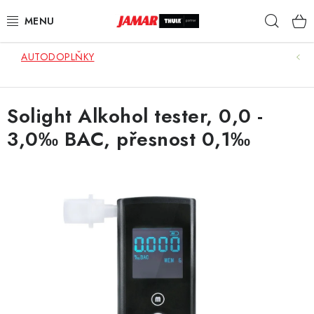
Přejít
Hleda
na
obsah
AUTODOPLŇKY
STŘEŠNÍ NOSIČE
NOSIČE KOL
Solight Alkohol tester, 0,0 -
3,0‰ BAC, přesnost 0,1‰
STŘEŠNÍ BOXY
KOČÁRKY
DĚTSKÉ ZBOŽÍ
AUTOPOTAHY ŠITÉ NA MÍRU
AUTODOPLŇKY