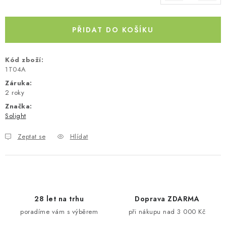
Měrná cena:
Kontakty
O nás
Doprava a platba
Půjčovna
Moje objednávka
Napište nám
Reklamace
PŘIDAT DO KOŠÍKU
Obchodní podmínky
Kód zboží:
1T04A
Záruka
:
2 roky
Značka:
Solight
Zeptat se
Hlídat
28 let na trhu
Doprava ZDARMA
poradíme vám s výběrem
při nákupu nad 3 000 Kč