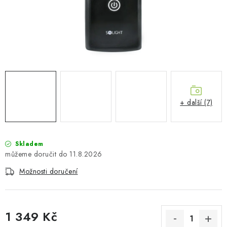
PŮJČOVNA
AKCE
PRO PSY
BOXY NA TAŽNÁ ZAŘÍZENÍ
+ další (7)
OSTATNÍ NOSIČE
STŘEŠNÍ KOŠE
Skladem
11.8.2026
AUTOSTANY
Možnosti doručení
CESTOVNÍ ZAVAZADLA
DÁRKOVÉ POUKAZY
1 349 Kč