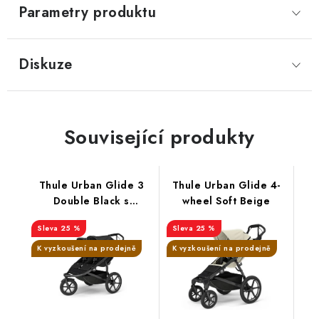
Parametry produktu
Diskuze
Související produkty
Thule Urban Glide 3
Thule Urban Glide 4-
Double Black s
wheel Soft Beige
magnetickými
25 %
25 %
přezkami
K vyzkoušení na prodejně
K vyzkoušení na prodejně