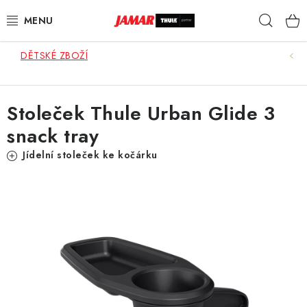
Přejít
Hleda
na
obsah
DĚTSKÉ ZBOŽÍ
STŘEŠNÍ NOSIČE
NOSIČE KOL
Stoleček Thule Urban Glide 3
snack tray
STŘEŠNÍ BOXY
Jídelní stoleček ke kočárku
KOČÁRKY
DĚTSKÉ ZBOŽÍ
AUTOPOTAHY ŠITÉ NA MÍRU
AUTODOPLŇKY