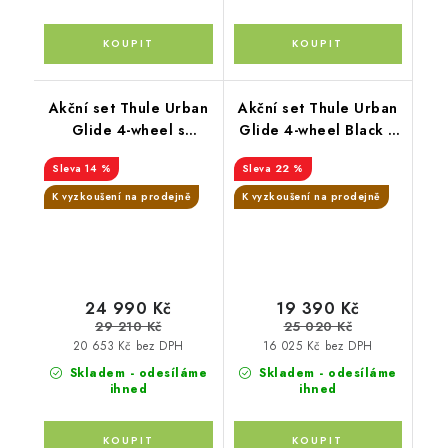
Akční set Thule Urban
Akční set Thule Urban
Glide 4-wheel s
Glide 4-wheel Black +
magnetickou přezkou
pláštěnka + moskytiéra
14 %
22 %
Mid blue + hluboká
+ madlo
korba
K vyzkoušení na prodejně
K vyzkoušení na prodejně
24 990 Kč
19 390 Kč
29 210 Kč
25 020 Kč
20 653 Kč bez DPH
16 025 Kč bez DPH
Skladem - odesíláme
Skladem - odesíláme
ihned
ihned