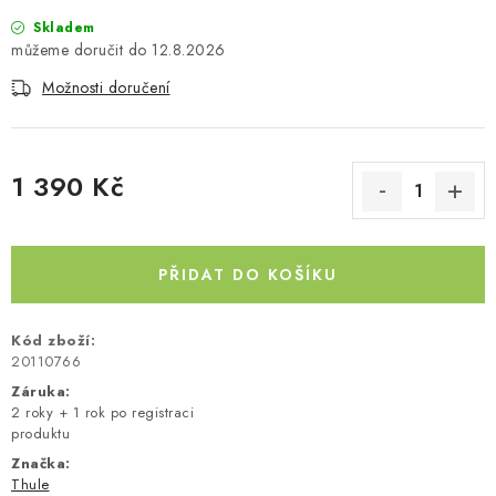
Kontakty
O nás
Doprava a platba
Půjčovna
Skladem
12.8.2026
Moje objednávka
Napište nám
Reklamace
Možnosti doručení
Obchodní podmínky
1 390 Kč
Měrná cena:
PŘIDAT DO KOŠÍKU
Kód zboží:
20110766
Záruka
:
2 roky + 1 rok po registraci
produktu
Značka:
Thule