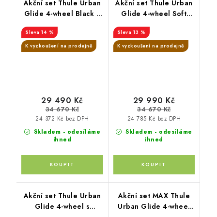
Akční set Thule Urban
Akční set Thule Urban
Glide 4-wheel Black +
Glide 4-wheel Soft
korba + pláštěnka +
Beige + korba +
14 %
13 %
moskytiéra + madlo +
pláštěnka + moskytiéra
pláštěnka na korbu +
+ madlo + pláštěnka na
K vyzkoušení na prodejně
K vyzkoušení na prodejně
moskytiéra na korbu
korbu + moskytiéra na
korbu
29 490 Kč
29 990 Kč
34 670 Kč
34 670 Kč
24 372 Kč bez DPH
24 785 Kč bez DPH
Skladem - odesíláme
Skladem - odesíláme
ihned
ihned
Akční set Thule Urban
Akční set MAX Thule
Glide 4-wheel s
Urban Glide 4-wheel
magnetickou přezkou
Black + Joie