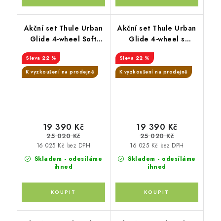
Akční set Thule Urban
Akční set Thule Urban
Glide 4-wheel Soft
Glide 4-wheel s
Beige + pláštěnka +
magnetickou přezkou
22 %
22 %
moskytiéra + madlo
Mid blue + pláštěnka +
moskytiéra + madlo
K vyzkoušení na prodejně
K vyzkoušení na prodejně
19 390 Kč
19 390 Kč
25 020 Kč
25 020 Kč
16 025 Kč bez DPH
16 025 Kč bez DPH
Skladem - odesíláme
Skladem - odesíláme
ihned
ihned