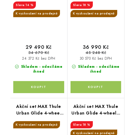
14 %
18 %
Mid blue + korba +
pláštěnka + moskytiéra
K vyzkoušení na prodejně
K vyzkoušení na prodejně
+ madlo + pláštěnka na
korbu + moskytiéra na
korbu
29 490 Kč
36 990 Kč
34 670 Kč
45 248 Kč
24 372 Kč bez DPH
30 570 Kč bez DPH
Skladem - odesíláme
Skladem - odesíláme
ihned
ihned
Akční set MAX Thule
Akční set MAX Thule
Urban Glide 4-wheel
Urban Glide 4-wheel s
Soft Beige + Joie
magnetickou přezkou
K vyzkoušení na prodejně
18 %
Mid blue + Joie
K vyzkoušení na prodejně