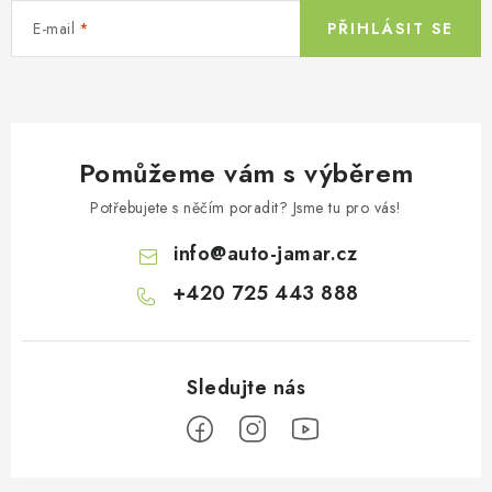
E-mail
PŘIHLÁSIT SE
Pomůžeme vám s výběrem
Potřebujete s něčím poradit? Jsme tu pro vás!
info
@
auto-jamar.cz
+420 725 443 888
Z