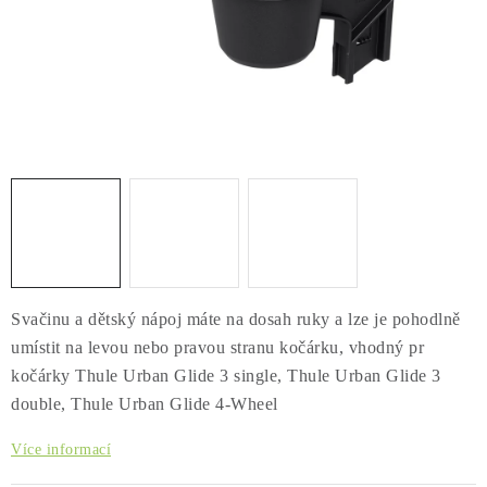
PŮJČOVNA
AKCE
PRO PSY
BOXY NA TAŽNÁ ZAŘÍZENÍ
OSTATNÍ NOSIČE
STŘEŠNÍ KOŠE
Svačinu a dětský nápoj máte na dosah ruky a lze je pohodlně
AUTOSTANY
umístit na levou nebo pravou stranu kočárku, vhodný pr
kočárky Thule Urban Glide 3 single, Thule Urban Glide 3
CESTOVNÍ ZAVAZADLA
double, Thule Urban Glide 4-Wheel
Více informací
DÁRKOVÉ POUKAZY