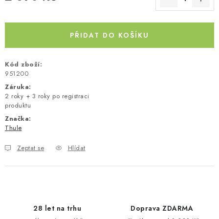
Měrná cena:
Kontakty
O nás
Doprava a platba
Půjčovna
Moje objednávka
Napište nám
Reklamace
PŘIDAT DO KOŠÍKU
Obchodní podmínky
Kód zboží:
951200
Záruka
:
2 roky + 3 roky po registraci
produktu
Značka:
Thule
Zeptat se
Hlídat
28 let na trhu
Doprava ZDARMA