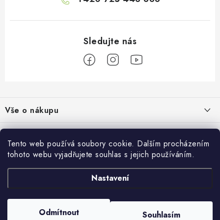
Z
á
Vše o nákupu
p
a
Doprava a platba
Informace o nás
t
Tento web používá soubory cookie. Dalším procházením
Vrácení a výměna
í
tohoto webu vyjadřujete souhlas s jejich používáním.
O nás
Prodejna
Reklamace
Kontakty
Nastavení
Autodoplňky JAMAR
Přijímáme online platby
Obchodní podmínky
Napište nám
Masarykovo nám. 638/22
Moje objednávka
586 01 Jihlava
Prodejna
Odmítnout
Souhlasím
Copyright 2026
JAMAR
. Všechna práva vyhrazena.
Upravit nastavení cookies