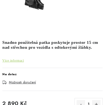
PŮJČOVNA
AKCE
PRO PSY
BOXY NA TAŽNÁ ZAŘÍZENÍ
Snadno použitelná patka poskytuje prostor 15 cm
nad střechou pro vozidla s odtokovými žlábky.
OSTATNÍ NOSIČE
STŘEŠNÍ KOŠE
Více informací
AUTOSTANY
Na dotaz
Možnosti doručení
CESTOVNÍ ZAVAZADLA
DÁRKOVÉ POUKAZY
2 890 Kč