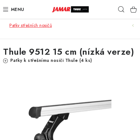
Přejít
Hleda
na
obsah
Patky střešních nosičů
STŘEŠNÍ NOSIČE
NOSIČE KOL
Thule 9512 15 cm (nízká verze)
STŘEŠNÍ BOXY
Patky k střešnímu nosiči Thule (4 ks)
KOČÁRKY
DĚTSKÉ ZBOŽÍ
AUTOPOTAHY ŠITÉ NA MÍRU
AUTODOPLŇKY