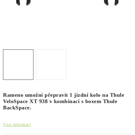
PŮJČOVNA
AKCE
PRO PSY
BOXY NA TAŽNÁ ZAŘÍZENÍ
OSTATNÍ NOSIČE
STŘEŠNÍ KOŠE
AUTOSTANY
Rameno umožní přepravit 1 jízdní kolo na Thule
VeloSpace XT 938 v kombinaci s boxem Thule
BackSpace.
CESTOVNÍ ZAVAZADLA
Více informací
DÁRKOVÉ POUKAZY