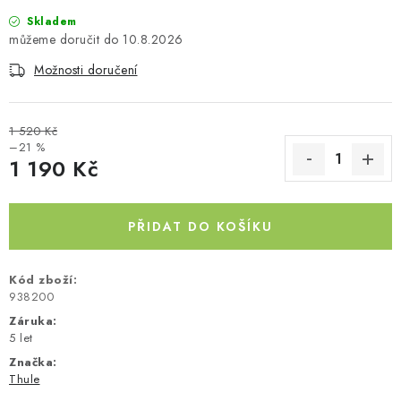
Skladem
Kontakty
O nás
Doprava a platba
Půjčovna
10.8.2026
Moje objednávka
Napište nám
Reklamace
Možnosti doručení
Obchodní podmínky
1 520 Kč
–21 %
1 190 Kč
Měrná cena:
PŘIDAT DO KOŠÍKU
Kód zboží:
938200
Záruka
:
5 let
Značka:
Thule