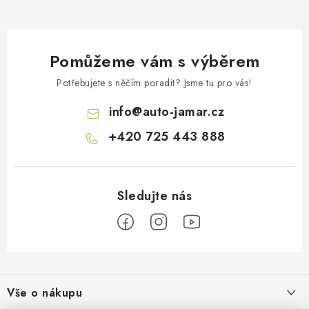
Pomůžeme vám s výběrem
Potřebujete s něčím poradit? Jsme tu pro vás!
info
@
auto-jamar.cz
+420 725 443 888
Z
á
Vše o nákupu
p