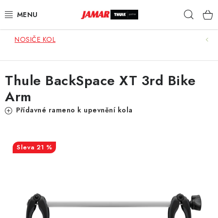
Přejít
Hleda
na
obsah
NOSIČE KOL
STŘEŠNÍ NOSIČE
NOSIČE KOL
Thule BackSpace XT 3rd Bike
Arm
STŘEŠNÍ BOXY
Přídavné rameno k upevnění kola
KOČÁRKY
DĚTSKÉ ZBOŽÍ
21 %
AUTOPOTAHY ŠITÉ NA MÍRU
AUTODOPLŇKY