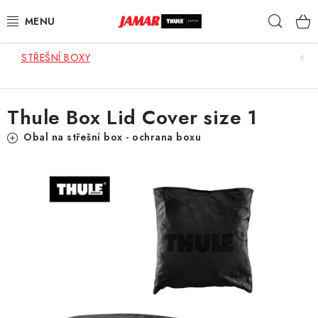
Přejít
Hleda
na
obsah
STŘEŠNÍ BOXY
STŘEŠNÍ NOSIČE
NOSIČE KOL
Thule Box Lid Cover size 1
STŘEŠNÍ BOXY
Obal na střešní box - ochrana boxu
KOČÁRKY
DĚTSKÉ ZBOŽÍ
AUTOPOTAHY ŠITÉ NA MÍRU
AUTODOPLŇKY