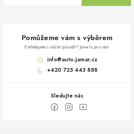
Pomůžeme vám s výběrem
Potřebujete s něčím poradit? Jsme tu pro vás!
info
@
auto-jamar.cz
+420 725 443 888
Z
á