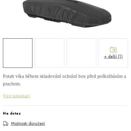
PŮJČOVNA
AKCE
PRO PSY
BOXY NA TAŽNÁ ZAŘÍZENÍ
+ další (1)
OSTATNÍ NOSIČE
STŘEŠNÍ KOŠE
Potah víka během skladování ochrání box před poškrábáním a
prachem.
AUTOSTANY
Více informací
CESTOVNÍ ZAVAZADLA
Na dotaz
DÁRKOVÉ POUKAZY
Možnosti doručení