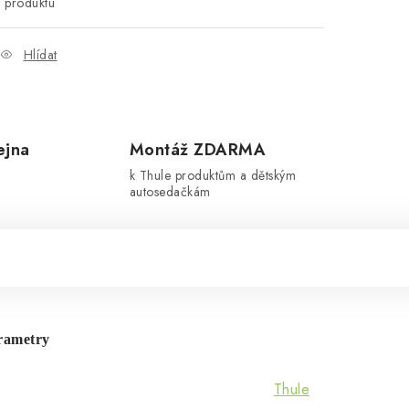
produktu
Hlídat
ejna
Montáž ZDARMA
k Thule produktům a dětským
autosedačkám
rametry
Thule