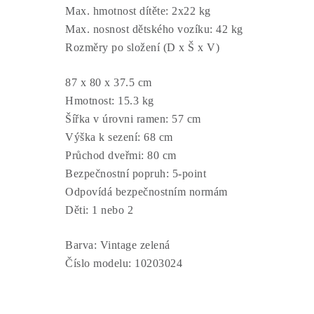
Max. hmotnost dítěte:
2x22 kg
Max. nosnost dětského vozíku:
42 kg
Rozměry po složení (D x Š x V)
87 x 80 x 37.5 cm
Hmotnost:
15.3 kg
Šířka v úrovni ramen:
57 cm
Výška k sezení:
68 cm
Průchod dveřmi:
80 cm
Bezpečnostní popruh:
5-point
Odpovídá bezpečnostním normám
Děti:
1 nebo 2
Barva:
Vintage zelená
Číslo modelu:
10203024