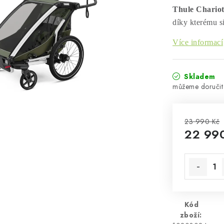
Thule Chariot
díky kterému si
Více informací
Skladem
23 990 Kč
22 99
Měrná cen
Kód
zboží: