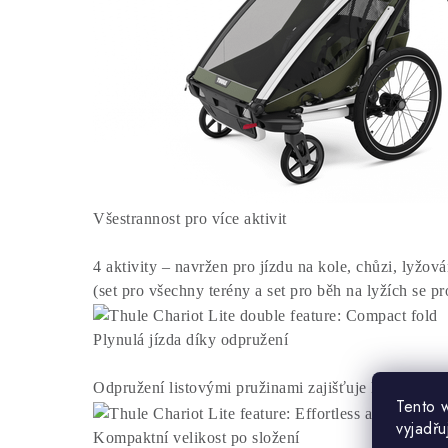
Všestrannost pro více aktivit
4 aktivity – navržen pro jízdu na kole, chůzi, lyžov
(set pro všechny terény a set pro běh na lyžích se p
Plynulá jízda díky odpružení
Odpružení listovými pružinami zajišťuje hladkou a 
Tento 
vyjadřu
Kompaktní velikost po složení