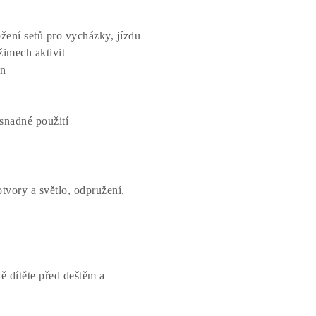
žení setů pro vycházky, jízdu
žimech aktivit
 snadné použití
otvory a světlo, odpružení,
ně dítěte před deštěm a