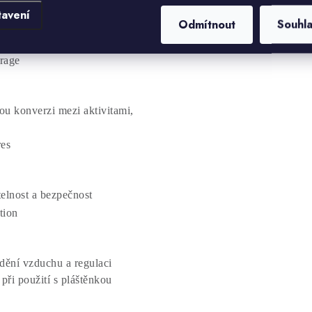
tavení
Odmítnout
Souhl
mus usnadňuje přepravu
u konverzi mezi aktivitami,
telnost a bezpečnost
udění vzduchu a regulaci
při použití s pláštěnkou