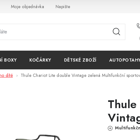
Moje objednávka
Napište nám
Reklamace
Obchodn
NÍ BOXY
KOČÁRKY
DĚTSKÉ ZBOŽÍ
AUTOPOTAHY 
no dítě
Thule Chariot Lite double Vintage zelená
Multifunkční sporto
Thule 
Vinta
Multifunkčn