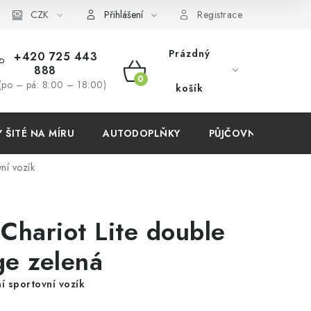
í podmínky
CZK
Přihlášení
Registrace
Prázdný
+420 725 443
888
NÁKUPNÍ
(po – pá: 8:00 – 18:00)
košík
KOŠÍK
ŠITÉ NA MÍRU
AUTODOPLŇKY
PŮJČOVNA
AKC
vní vozík
Chariot Lite double
ge zelená
í sportovní vozík