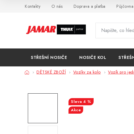
Přejít
Kontakty
O nás
Doprava a platba
Půjčovna
na
obsah
STŘEŠNÍ NOSIČE
NOSIČE KOL
STŘEŠ
Domů
DĚTSKÉ ZBOŽÍ
Vozíky za kolo
Vozík pro jed
4 %
Akce