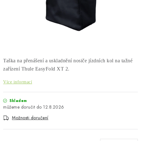
PŮJČOVNA
AKCE
PRO PSY
BOXY NA TAŽNÁ ZAŘÍZENÍ
Taška na přenášení a uskladnění nosiče jízdních kol na tažné
OSTATNÍ NOSIČE
zařízení Thule EasyFold XT 2.
STŘEŠNÍ KOŠE
Více informací
AUTOSTANY
Skladem
12.8.2026
CESTOVNÍ ZAVAZADLA
Možnosti doručení
DÁRKOVÉ POUKAZY