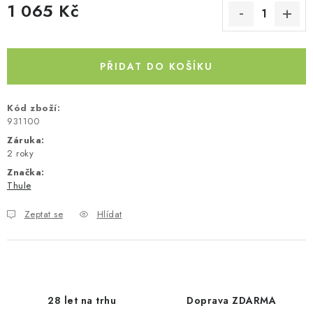
1 065 Kč
Kontakty
O nás
Doprava a platba
Půjčovna
Měrná cena:
Moje objednávka
Napište nám
Reklamace
Obchodní podmínky
PŘIDAT DO KOŠÍKU
Kód zboží:
931100
Záruka
:
2 roky
Značka:
Thule
Zeptat se
Hlídat
28 let na trhu
Doprava ZDARMA