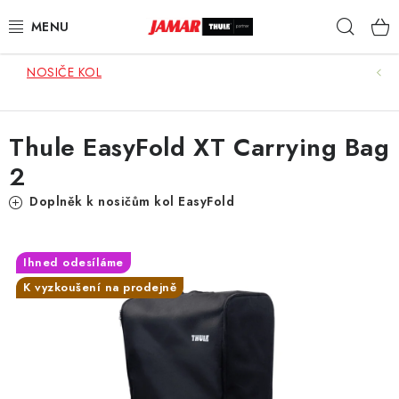
Přejít
Hleda
na
obsah
NOSIČE KOL
STŘEŠNÍ NOSIČE
NOSIČE KOL
Thule EasyFold XT Carrying Bag
2
STŘEŠNÍ BOXY
Doplněk k nosičům kol EasyFold
KOČÁRKY
DĚTSKÉ ZBOŽÍ
Ihned odesíláme
K vyzkoušení na prodejně
AUTOPOTAHY ŠITÉ NA MÍRU
AUTODOPLŇKY