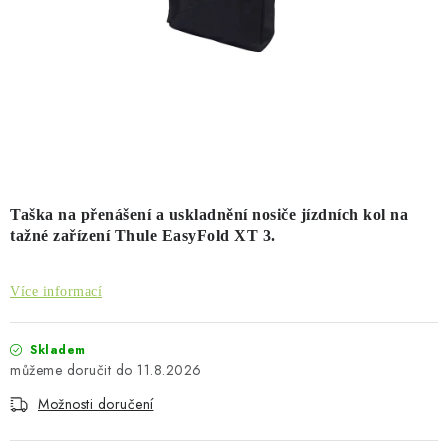
PŮJČOVNA
AKCE
PRO PSY
BOXY NA TAŽNÁ ZAŘÍZENÍ
OSTATNÍ NOSIČE
Taška na přenášení a uskladnění nosiče jízdních kol na
tažné zařízení Thule EasyFold XT 3.
STŘEŠNÍ KOŠE
Více informací
AUTOSTANY
Skladem
CESTOVNÍ ZAVAZADLA
11.8.2026
Možnosti doručení
DÁRKOVÉ POUKAZY