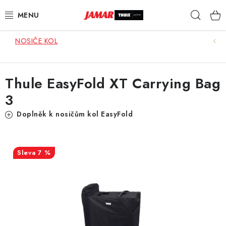
Přejít
Hleda
na
obsah
NOSIČE KOL
STŘEŠNÍ NOSIČE
NOSIČE KOL
Thule EasyFold XT Carrying Bag
3
STŘEŠNÍ BOXY
Doplněk k nosičům kol EasyFold
KOČÁRKY
DĚTSKÉ ZBOŽÍ
7 %
AUTOPOTAHY ŠITÉ NA MÍRU
AUTODOPLŇKY