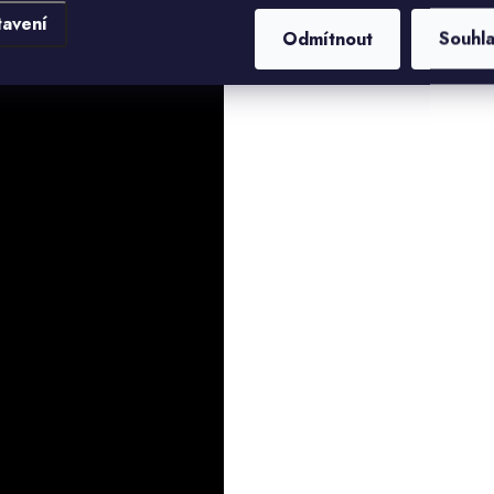
tavení
Odmítnout
Souhl