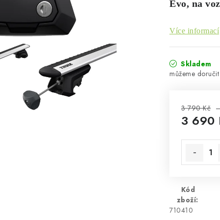
Evo, na vo
Více informací
Skladem
3 790 Kč
–
3 690 
Měrná cen
Kód
zboží:
710410