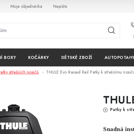
Moje objednávka
Napište nám
Reklamace
Obchodn
NÍ BOXY
KOČÁRKY
DĚTSKÉ ZBOŽÍ
AUTOPOTAHY 
atky střešních nosičů
THULE Evo Raised Rail
Patky k střešnímu nosiči
THULE
Patky k stř
Snadná inst