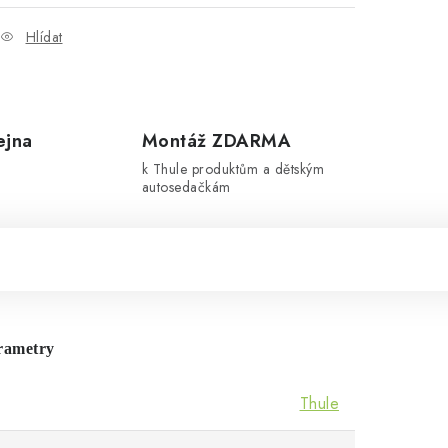
Hlídat
ejna
Montáž ZDARMA
k Thule produktům a dětským
autosedačkám
rametry
Thule