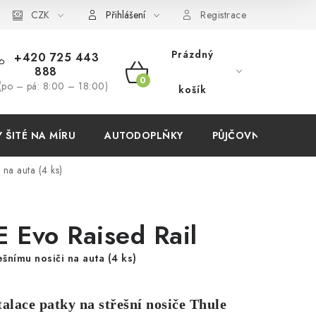
í podmínky
CZK
Přihlášení
Registrace
Prázdný
+420 725 443
888
NÁKUPNÍ
(po – pá: 8:00 – 18:00)
košík
KOŠÍK
ŠITÉ NA MÍRU
AUTODOPLŇKY
PŮJČOVNA
AKC
 na auta (4 ks)
 Evo Raised Rail
ešnímu nosiči na auta (4 ks)
alace patky na střešní nosiče Thule