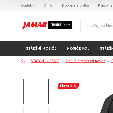
Přejít
Kontakty
O nás
Doprava a platba
Půjčovna
na
obsah
STŘEŠNÍ NOSIČE
NOSIČE KOL
STŘEŠ
Domů
STŘEŠNÍ NOSIČE
THULE díly střešní nosiče
P
2 %