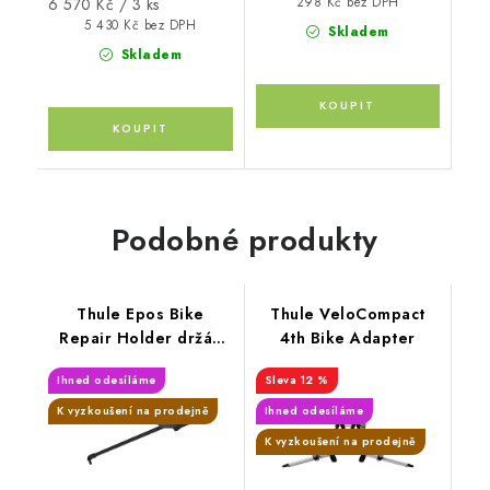
Měrná
6 570 Kč / 3 ks
298 Kč bez DPH
cena:
5 430 Kč bez DPH
Skladem
Skladem
Podobné produkty
Thule Epos Bike
Thule VeloCompact
Repair Holder držák
4th Bike Adapter
pro opravy kol
Ihned odesíláme
12 %
K vyzkoušení na prodejně
Ihned odesíláme
K vyzkoušení na prodejně