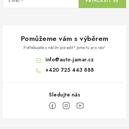
E-mail
PŘIHLÁSIT SE
Pomůžeme vám s výběrem
Potřebujete s něčím poradit? Jsme tu pro vás!
info
@
auto-jamar.cz
+420 725 443 888
Z