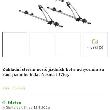
PŮJČOVNA
AKCE
PRO PSY
BOXY NA TAŽNÁ ZAŘÍZENÍ
+ další (3)
OSTATNÍ NOSIČE
STŘEŠNÍ KOŠE
Základní střešní nosič jízdních kol s uchycením za
rám jízdního kola. Nosnost 17kg.
AUTOSTANY
Více informací
CESTOVNÍ ZAVAZADLA
DÁRKOVÉ POUKAZY
Skladem
13.8.2026