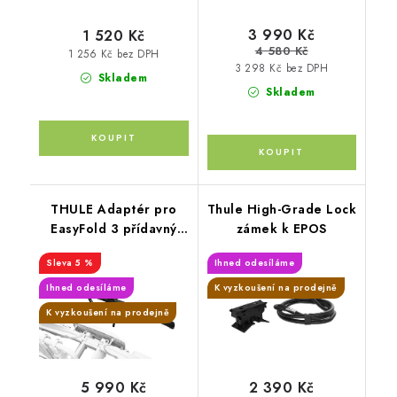
3 990 Kč
1 520 Kč
4 580 Kč
1 256 Kč bez DPH
3 298 Kč bez DPH
Skladem
Skladem
THULE Adaptér pro
Thule High-Grade Lock
EasyFold 3 přídavný
zámek k EPOS
adaptér pro rozšíření o
5 %
Ihned odesíláme
další kolo
Ihned odesíláme
K vyzkoušení na prodejně
K vyzkoušení na prodejně
5 990 Kč
2 390 Kč