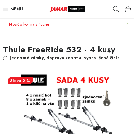
Přejít
Hleda
na
obsah
Nosiče kol na střechu
STŘEŠNÍ NOSIČE
NOSIČE KOL
Thule FreeRide 532 - 4 kusy
STŘEŠNÍ BOXY
Jednotné zámky, doprava zdarma, vybroušená čísla
KOČÁRKY
2 %
DĚTSKÉ ZBOŽÍ
AUTOPOTAHY ŠITÉ NA MÍRU
AUTODOPLŇKY