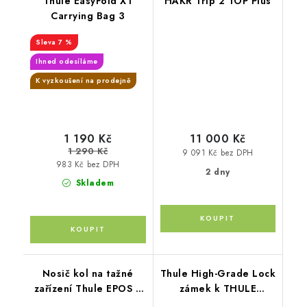
Thule EasyFold XT
HAKR Trip 2 TOP Plus
Carrying Bag 3
7 %
Ihned odesíláme
K vyzkoušení na prodejně
1 190 Kč
11 000 Kč
1 290 Kč
9 091 Kč bez DPH
983 Kč bez DPH
2 dny
Skladem
Nosič kol na tažné
Thule High-Grade Lock
zařízení Thule EPOS 3
zámek k THULE
+ box Santu
EasyFold 3