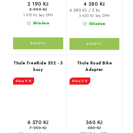
2 190 Kč
4 380 Kč
2 990 Kč
Měrná
4 380 Kč / 2 ks
1 810 Kč bez DPH
cena:
3 620 Kč bez DPH
Skladem
Skladem
Thule FreeRide 532 - 3
Thule Road Bike
kusy
Adapter
9 %
5 %
6 570 Kč
360 Kč
7 250 Kč
380 Kč