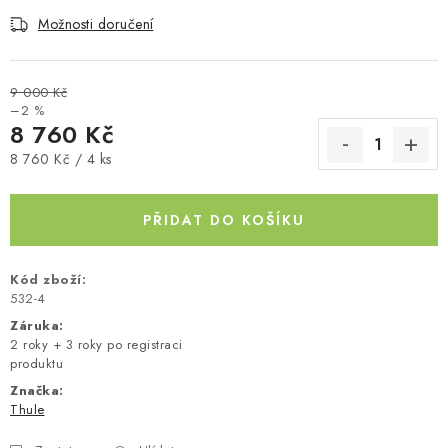
Možnosti doručení
Kontakty
O nás
Doprava a platba
Půjčovna
Moje objednávka
Napište nám
Reklamace
Obchodní podmínky
9 000 Kč
–2 %
8 760 Kč
Měrná cena:
8 760 Kč / 4 ks
PŘIDAT DO KOŠÍKU
Kód zboží:
532-4
Záruka
:
2 roky + 3 roky po registraci
produktu
Značka:
Thule