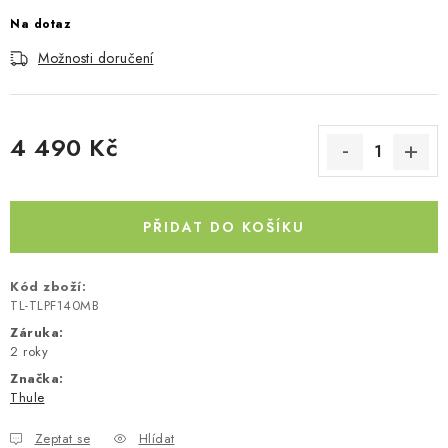
Na dotaz
Kontakty
O nás
Doprava a platba
Půjčovna
Moje objednávka
Napište nám
Reklamace
Možnosti doručení
Obchodní podmínky
4 490 Kč
Měrná cena:
PŘIDAT DO KOŠÍKU
Kód zboží:
TL-TLPF140MB
Záruka
:
2 roky
Značka:
Thule
Zeptat se
Hlídat