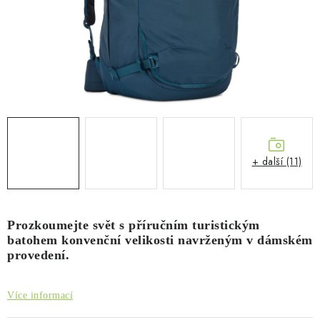
PŮJČOVNA
AKCE
PRO PSY
BOXY NA TAŽNÁ ZAŘÍZENÍ
OSTATNÍ NOSIČE
+ další (11)
STŘEŠNÍ KOŠE
AUTOSTANY
Prozkoumejte svět s příručním turistickým
batohem konvenční velikosti navrženým v dámském
provedení.
CESTOVNÍ ZAVAZADLA
Více informací
DÁRKOVÉ POUKAZY