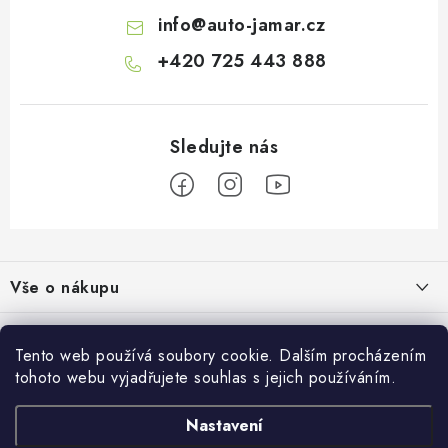
info
@
auto-jamar.cz
+420 725 443 888
Z
á
Vše o nákupu
p
a
Doprava a platba
Informace o nás
t
Tento web používá soubory cookie. Dalším procházením
Vrácení a výměna
í
tohoto webu vyjadřujete souhlas s jejich používáním.
O nás
Prodejna
Reklamace
Kontakty
Nastavení
Autodoplňky JAMAR
Přijímáme online platby
Obchodní podmínky