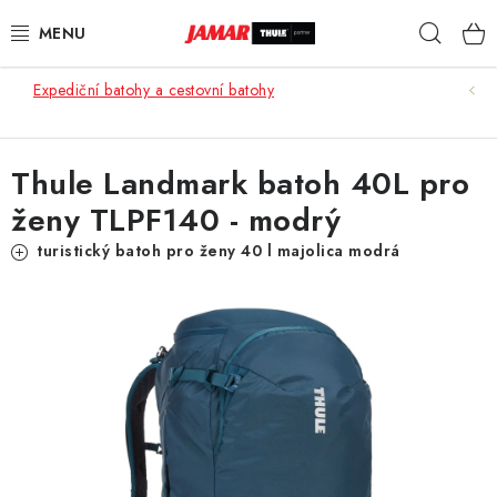
Přejít
Hleda
na
obsah
Expediční batohy a cestovní batohy
STŘEŠNÍ NOSIČE
NOSIČE KOL
Thule Landmark batoh 40L pro
ženy TLPF140 - modrý
STŘEŠNÍ BOXY
turistický batoh pro ženy 40 l majolica modrá
KOČÁRKY
DĚTSKÉ ZBOŽÍ
AUTOPOTAHY ŠITÉ NA MÍRU
AUTODOPLŇKY