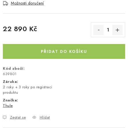
Možnosti doručení
Kontakty
O nás
Doprava a platba
Půjčovna
Moje objednávka
Napište nám
Reklamace
Obchodní podmínky
22 890 Kč
Měrná cena:
PŘIDAT DO KOŠÍKU
Kód zboží:
639801
Záruka
:
2 roky + 3 roky po registraci
produktu
Značka:
Thule
Zeptat se
Hlídat