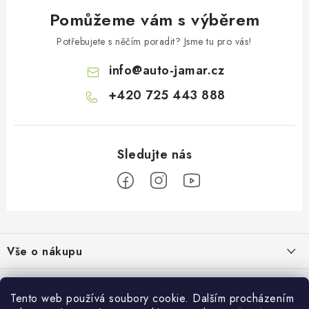
Pomůžeme vám s výběrem
Potřebujete s něčím poradit? Jsme tu pro vás!
info
@
auto-jamar.cz
+420 725 443 888
Z
á
Vše o nákupu
p
a
Doprava a platba
Informace o nás
t
Tento web používá soubory cookie. Dalším procházením
Vrácení a výměna