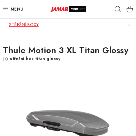
Přejít
Hleda
na
obsah
STŘEŠNÍ BOXY
STŘEŠNÍ NOSIČE
NOSIČE KOL
Thule Motion 3 XL Titan Glossy
STŘEŠNÍ BOXY
střešní box titan glossy
KOČÁRKY
DĚTSKÉ ZBOŽÍ
AUTOPOTAHY ŠITÉ NA MÍRU
AUTODOPLŇKY