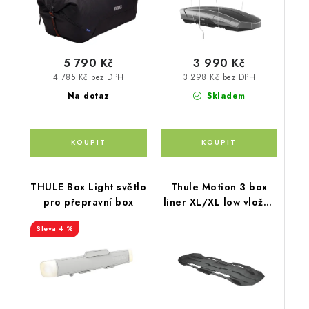
5 790 Kč
3 990 Kč
4 785 Kč bez DPH
3 298 Kč bez DPH
Na dotaz
Skladem
THULE Box Light světlo
Thule Motion 3 box
pro přepravní box
liner XL/XL low vložka
pro střešní box
4 %