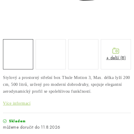
PŮJČOVNA
AKCE
PRO PSY
BOXY NA TAŽNÁ ZAŘÍZENÍ
+ další (8)
OSTATNÍ NOSIČE
STŘEŠNÍ KOŠE
Stylový a prostorný střešní box Thule Motion 3, Max. délka lyží
200
cm, 500 litrů,
určený pro moderní dobrodruhy, spojuje elegantní
aerodynamický profil se spolehlivou funkčností.
AUTOSTANY
Více informací
CESTOVNÍ ZAVAZADLA
Skladem
DÁRKOVÉ POUKAZY
11.8.2026