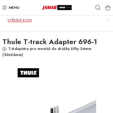
Přejít
Hleda
na
obsah
STŘEŠNÍ BOXY
STŘEŠNÍ NOSIČE
NOSIČE KOL
Thule T-track Adapter 696-1
STŘEŠNÍ BOXY
T-Adaptéry pro montáž do drážky šířky 24mm
(30x24mm)
KOČÁRKY
DĚTSKÉ ZBOŽÍ
AUTOPOTAHY ŠITÉ NA MÍRU
AUTODOPLŇKY