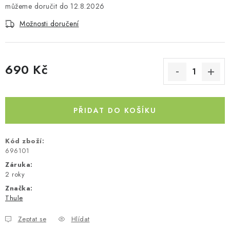
12.8.2026
Kontakty
O nás
Doprava a platba
Půjčovna
Možnosti doručení
Moje objednávka
Napište nám
Reklamace
Obchodní podmínky
690 Kč
Měrná cena:
PŘIDAT DO KOŠÍKU
Kód zboží:
696101
Záruka
:
2 roky
Značka:
Thule
Zeptat se
Hlídat