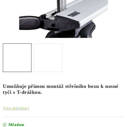
PŮJČOVNA
AKCE
PRO PSY
BOXY NA TAŽNÁ ZAŘÍZENÍ
OSTATNÍ NOSIČE
STŘEŠNÍ KOŠE
Umožňuje přímou montáž střešního boxu k nosné
AUTOSTANY
tyči s T-drážkou.
CESTOVNÍ ZAVAZADLA
Více informací
DÁRKOVÉ POUKAZY
Skladem