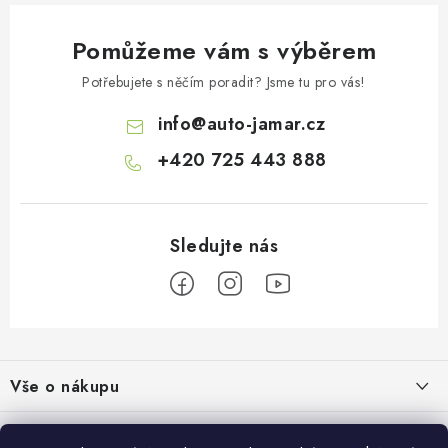
Pomůžeme vám s výběrem
Potřebujete s něčím poradit? Jsme tu pro vás!
info
@
auto-jamar.cz
+420 725 443 888
Z
á
Vše o nákupu
p
a
Doprava a platba
Informace o nás