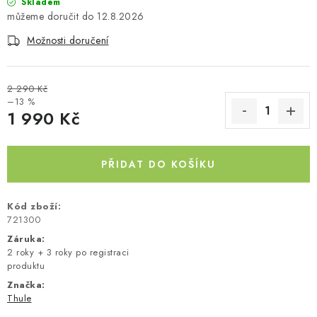
Skladem
12.8.2026
Kontakty
O nás
Doprava a platba
Půjčovna
Moje objednávka
Napište nám
Reklamace
Možnosti doručení
Obchodní podmínky
2 290 Kč
–13 %
1 990 Kč
Měrná cena:
PŘIDAT DO KOŠÍKU
Kód zboží:
721300
Záruka
:
2 roky + 3 roky po registraci
produktu
Značka:
Thule