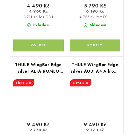
4 490 Kč
5 790 Kč
4 960 Kč
6 190 Kč
3 711 Kč bez DPH
4 785 Kč bez DPH
Skladem
Skladem
THULE WingBar Edge
THULE WingBar Edge
silver ALFA ROMEO
silver AUDI A4 Allroad
159 Sportwagon 5-dr
5-dr Estate 08-15
2 %
2 %
Estate 06-11
9 490 Kč
9 490 Kč
9 770 Kč
9 770 Kč