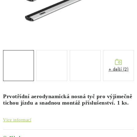
PŮJČOVNA
AKCE
PRO PSY
BOXY NA TAŽNÁ ZAŘÍZENÍ
OSTATNÍ NOSIČE
+ další (2)
STŘEŠNÍ KOŠE
AUTOSTANY
Prvotřídní aerodynamická nosná tyč pro výjimečně
tichou jízdu a snadnou montáž příslušenství. 1 ks.
CESTOVNÍ ZAVAZADLA
Více informací
DÁRKOVÉ POUKAZY