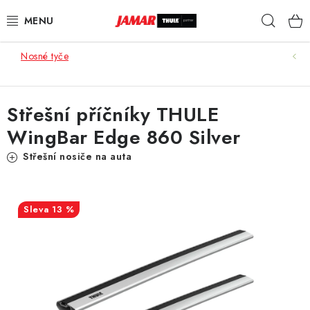
Přejít
Hleda
na
obsah
Nosné tyče
STŘEŠNÍ NOSIČE
NOSIČE KOL
Střešní příčníky THULE
WingBar Edge 860 Silver
STŘEŠNÍ BOXY
Střešní nosiče na auta
KOČÁRKY
DĚTSKÉ ZBOŽÍ
13 %
AUTOPOTAHY ŠITÉ NA MÍRU
AUTODOPLŇKY