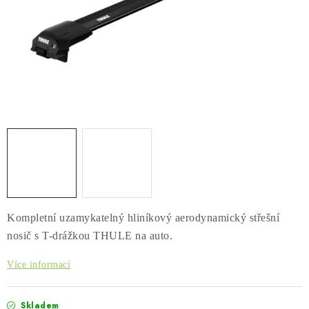
PŮJČOVNA
AKCE
PRO PSY
BOXY NA TAŽNÁ ZAŘÍZENÍ
OSTATNÍ NOSIČE
STŘEŠNÍ KOŠE
AUTOSTANY
Kompletní uzamykatelný hliníkový aerodynamický střešní
nosič s T-drážkou THULE na auto.
CESTOVNÍ ZAVAZADLA
Více informací
DÁRKOVÉ POUKAZY
Skladem