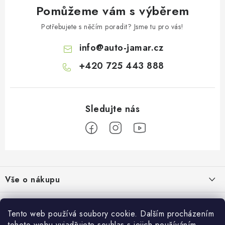
Pomůžeme vám s výběrem
Potřebujete s něčím poradit? Jsme tu pro vás!
info
@
auto-jamar.cz
+420 725 443 888
Z
á
Vše o nákupu
p
a
Doprava a platba
Informace o nás
t
Tento web používá soubory cookie. Dalším procházením
Vrácení a výměna
tohoto webu vyjadřujete souhlas s jejich používáním.
O nás