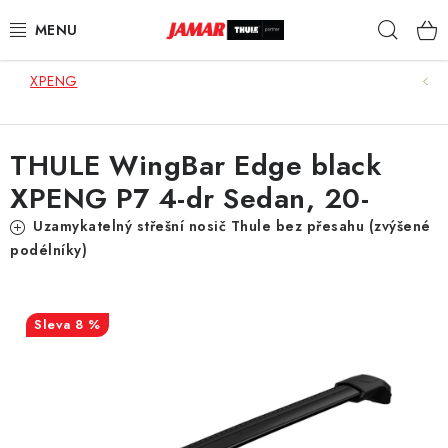
Přejít
Hleda
na
obsah
XPENG
STŘEŠNÍ NOSIČE
NOSIČE KOL
THULE WingBar Edge black
XPENG P7 4-dr Sedan, 20-
STŘEŠNÍ BOXY
Uzamykatelný střešní nosič Thule bez přesahu (zvýšené
KOČÁRKY
podélníky)
DĚTSKÉ ZBOŽÍ
8 %
AUTOPOTAHY ŠITÉ NA MÍRU
AUTODOPLŇKY