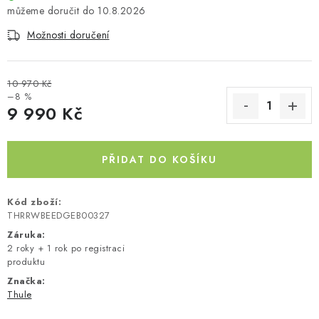
10.8.2026
Kontakty
O nás
Doprava a platba
Půjčovna
Možnosti doručení
Moje objednávka
Napište nám
Reklamace
Obchodní podmínky
10 970 Kč
–8 %
9 990 Kč
Měrná cena:
PŘIDAT DO KOŠÍKU
Kód zboží:
THRRWBEEDGEB00327
Záruka
:
2 roky + 1 rok po registraci
produktu
Značka:
Thule