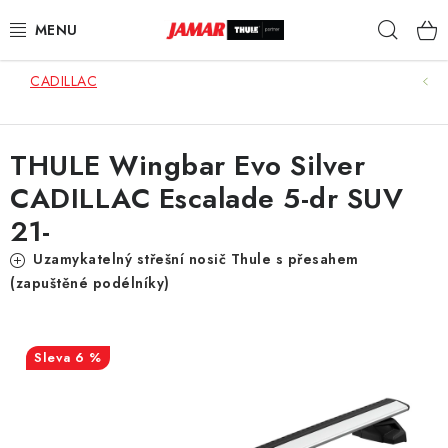
Přejít
Hleda
na
obsah
CADILLAC
STŘEŠNÍ NOSIČE
NOSIČE KOL
THULE Wingbar Evo Silver
CADILLAC Escalade 5-dr SUV
STŘEŠNÍ BOXY
21-
KOČÁRKY
Uzamykatelný střešní nosič Thule s přesahem
(zapuštěné podélníky)
DĚTSKÉ ZBOŽÍ
AUTOPOTAHY ŠITÉ NA MÍRU
6 %
AUTODOPLŇKY