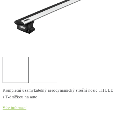
PŮJČOVNA
AKCE
PRO PSY
BOXY NA TAŽNÁ ZAŘÍZENÍ
OSTATNÍ NOSIČE
STŘEŠNÍ KOŠE
AUTOSTANY
Kompletní uzamykatelný aerodynamický střešní nosič THULE
CESTOVNÍ ZAVAZADLA
s T-drážkou na auto.
DÁRKOVÉ POUKAZY
Více informací