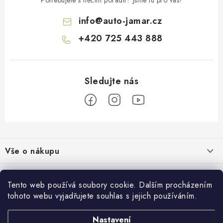
info
@
auto-jamar.cz
+420 725 443 888
Z
á
Vše o nákupu
p
a
Doprava a platba
Informace o nás
t
Tento web používá soubory cookie. Dalším procházením
Vrácení a výměna
í
tohoto webu vyjadřujete souhlas s jejich používáním.
O nás
Prodejna
Reklamace
Kontakty
Nastavení
Autodoplňky JAMAR