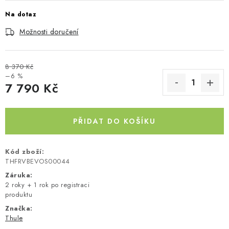
Kontakty
O nás
Doprava a platba
Půjčovna
Na dotaz
Moje objednávka
Napište nám
Reklamace
Možnosti doručení
Obchodní podmínky
8 370 Kč
–6 %
7 790 Kč
Měrná cena:
PŘIDAT DO KOŠÍKU
Kód zboží:
THFRVBEVOS00044
Záruka
:
2 roky + 1 rok po registraci
produktu
Značka:
Thule