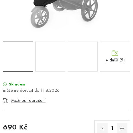
PŮJČOVNA
AKCE
PRO PSY
BOXY NA TAŽNÁ ZAŘÍZENÍ
+ další (5)
OSTATNÍ NOSIČE
STŘEŠNÍ KOŠE
Skladem
11.8.2026
AUTOSTANY
Možnosti doručení
CESTOVNÍ ZAVAZADLA
DÁRKOVÉ POUKAZY
690 Kč