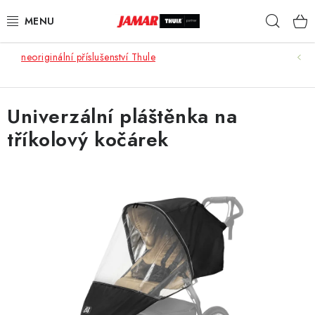
Přejít
Hleda
na
obsah
neoriginální příslušenství Thule
STŘEŠNÍ NOSIČE
NOSIČE KOL
Univerzální pláštěnka na
tříkolový kočárek
STŘEŠNÍ BOXY
KOČÁRKY
DĚTSKÉ ZBOŽÍ
AUTOPOTAHY ŠITÉ NA MÍRU
AUTODOPLŇKY