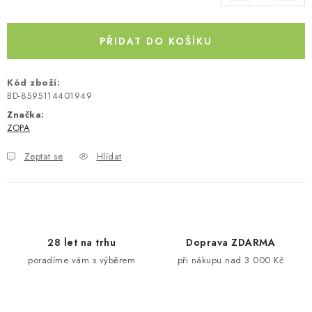
Měrná cena:
Kontakty
O nás
Doprava a platba
Půjčovna
Moje objednávka
Napište nám
Reklamace
PŘIDAT DO KOŠÍKU
Obchodní podmínky
Kód zboží:
BD-8595114401949
Značka:
ZOPA
Zeptat se
Hlídat
28 let na trhu
Doprava ZDARMA
poradíme vám s výběrem
při nákupu nad 3 000 Kč