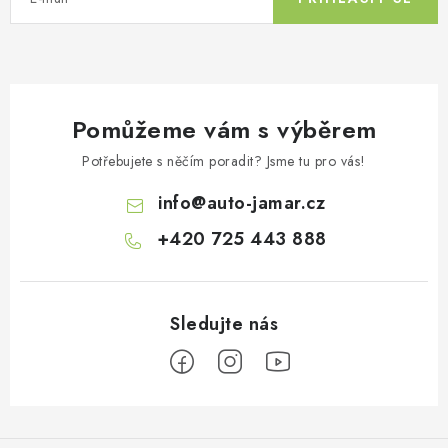
Pomůžeme vám s výběrem
Potřebujete s něčím poradit? Jsme tu pro vás!
info
@
auto-jamar.cz
+420 725 443 888
Z
á