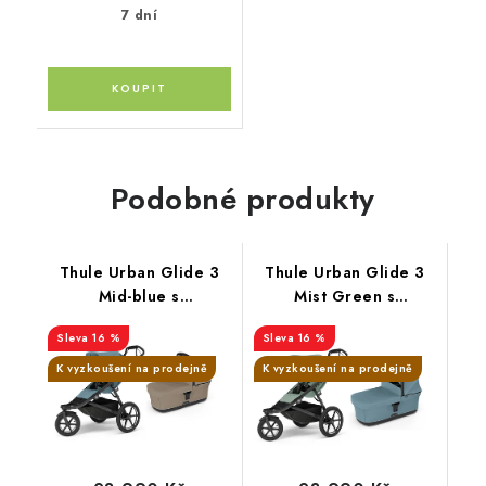
7 dní
Podobné produkty
Thule Urban Glide 3
Thule Urban Glide 3
Mid-blue s
Mist Green s
magnetickou přezkou +
magnetickou přezkou+
16 %
16 %
hluboká korba Tinted
hluboká korba Mid
Taupe
Blue
K vyzkoušení na prodejně
K vyzkoušení na prodejně