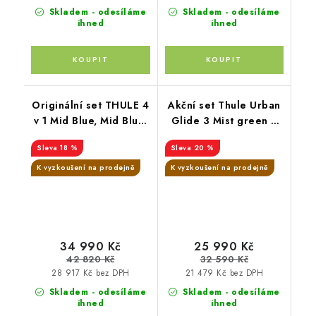
Skladem - odesíláme
Skladem - odesíláme
ihned
ihned
Originální set THULE 4
Akční set Thule Urban
v 1 Mid Blue, Mid Blue,
Glide 3 Mist green +
Black
korbička Mid Blue +
18 %
20 %
madlo Thule +
pláštěnky Altabebe +
K vyzkoušení na prodejně
K vyzkoušení na prodejně
moskytiéra Zopa
34 990 Kč
25 990 Kč
42 820 Kč
32 590 Kč
28 917 Kč bez DPH
21 479 Kč bez DPH
Skladem - odesíláme
Skladem - odesíláme
ihned
ihned