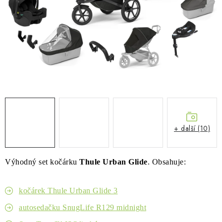
PŮJČOVNA
AKCE
PRO PSY
BOXY NA TAŽNÁ ZAŘÍZENÍ
OSTATNÍ NOSIČE
+ další (10)
STŘEŠNÍ KOŠE
AUTOSTANY
Výhodný set kočárku
Thule Urban Glide
. Obsahuje:
CESTOVNÍ ZAVAZADLA
kočárek Thule Urban Glide 3
DÁRKOVÉ POUKAZY
autosedačku SnugLife R129 midnight