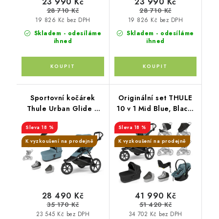
23 990 Kč
23 990 Kč
28 710 Kč
28 710 Kč
19 826 Kč bez DPH
19 826 Kč bez DPH
Skladem - odesíláme
Skladem - odesíláme
ihned
ihned
Sportovní kočárek
Originální set THULE
Thule Urban Glide 3
10 v 1 Mid Blue, Black,
Mid blue s
Mid Blue
18 %
18 %
magnetickou přezkou +
korbička Mid blue +
K vyzkoušení na prodejně
K vyzkoušení na prodejně
orig. příslušenství
THULE
28 490 Kč
41 990 Kč
35 170 Kč
51 420 Kč
23 545 Kč bez DPH
34 702 Kč bez DPH