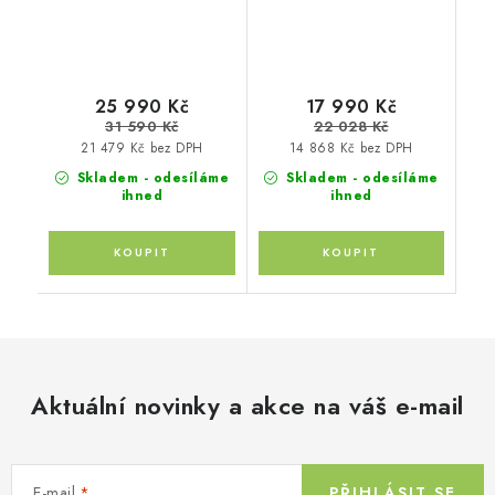
Altabebe + moskytiéra
Zopa
Zopa
25 990 Kč
17 990 Kč
31 590 Kč
22 028 Kč
21 479 Kč bez DPH
14 868 Kč bez DPH
Skladem - odesíláme
Skladem - odesíláme
ihned
ihned
Aktuální novinky a akce na váš e-mail
E-mail
PŘIHLÁSIT SE