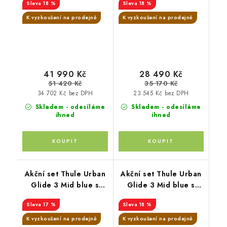
18 %
18 %
Beige + pláštěnka +
korbička Soft Beige +
moskytiéra + madlo +
originální příslušenstvi
K vyzkoušení na prodejně
K vyzkoušení na prodejně
pláštěnka + moskytiéra
THULE
+ PIPA™ next chestnut
41 990 Kč
28 490 Kč
51 420 Kč
35 170 Kč
34 702 Kč bez DPH
23 545 Kč bez DPH
Skladem - odesíláme
Skladem - odesíláme
ihned
ihned
Akční set Thule Urban
Akční set Thule Urban
Glide 3 Mid blue s
Glide 3 Mid blue s
magnet. přezkou +
magnet.přezkou+madlo
17 %
18 %
korbička Black + madlo
Thule+pláštěnka
Thule + pláštěnky
Altabebe+moskytiéra
K vyzkoušení na prodejně
K vyzkoušení na prodejně