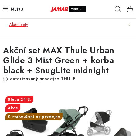
Přejít
Hleda
na
obsah
Akční sety
STŘEŠNÍ NOSIČE
NOSIČE KOL
Akční set MAX Thule Urban
Glide 3 Mist Green + korba
STŘEŠNÍ BOXY
black + SnugLite midnight
KOČÁRKY
autorizovaný prodejce THULE
DĚTSKÉ ZBOŽÍ
24 %
AUTOPOTAHY ŠITÉ NA MÍRU
Akce
K vyzkoušení na prodejně
AUTODOPLŇKY