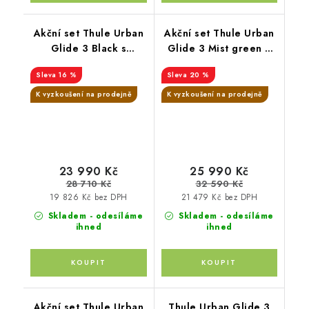
Akční set Thule Urban
Akční set Thule Urban
Glide 3 Black s
Glide 3 Mist green +
magnetickou přezkou+
korbička Black + madlo
16 %
20 %
hluboká korba Black
Thule + pláštěnky
Altabebe + moskytiéra
K vyzkoušení na prodejně
K vyzkoušení na prodejně
Zopa
23 990 Kč
25 990 Kč
28 710 Kč
32 590 Kč
19 826 Kč bez DPH
21 479 Kč bez DPH
Skladem - odesíláme
Skladem - odesíláme
ihned
ihned
Akční set Thule Urban
Thule Urban Glide 3