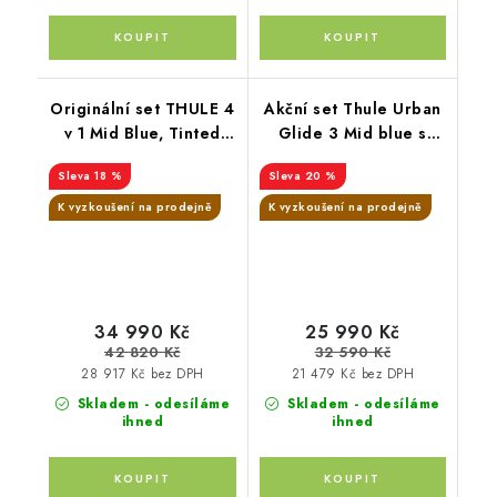
Originální set THULE 4
Akční set Thule Urban
v 1 Mid Blue, Tinted
Glide 3 Mid blue s
Taupe, Black
magnet.přezkou+
18 %
20 %
korbička Tinted taupe
+ madlo Thule +
K vyzkoušení na prodejně
K vyzkoušení na prodejně
pláštěnky Altabebe +
moskytiéra Zopa
34 990 Kč
25 990 Kč
42 820 Kč
32 590 Kč
28 917 Kč bez DPH
21 479 Kč bez DPH
Skladem - odesíláme
Skladem - odesíláme
ihned
ihned