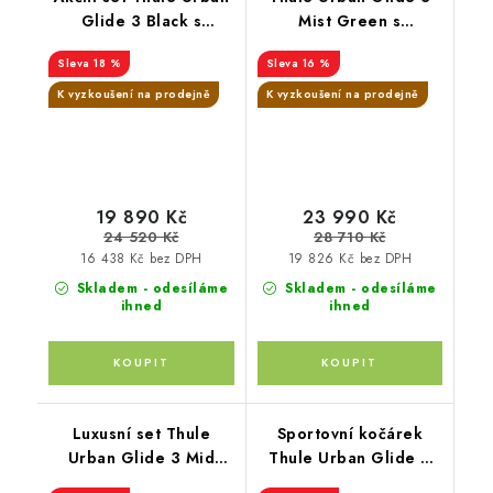
Glide 3 Black s
Mist Green s
magnetickou přezkou+
magnetickou přezkou +
18 %
16 %
moskytiéra + pláštěnka
hluboká korba Black
+ madlo
K vyzkoušení na prodejně
K vyzkoušení na prodejně
19 890 Kč
23 990 Kč
24 520 Kč
28 710 Kč
16 438 Kč bez DPH
19 826 Kč bez DPH
Skladem - odesíláme
Skladem - odesíláme
ihned
ihned
Luxusní set Thule
Sportovní kočárek
Urban Glide 3 Mid
Thule Urban Glide 3
blue + korba Soft
Tinted Taupe+