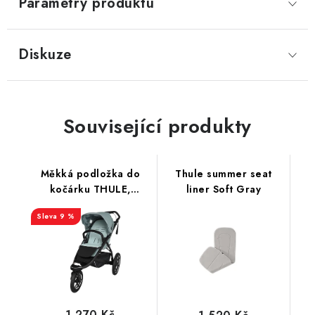
Parametry produktu
Diskuze
Související produkty
Měkká podložka do
Thule summer seat
kočárku THULE,
liner Soft Gray
Froté/Bambus
9 %
1 270 Kč