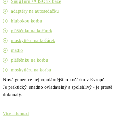
SnugTurn ™ ISOfix báze
Kontakty
O nás
Doprava a platba
Půjčovna
adaptéry na autosedačku
Moje objednávka
Napište nám
Reklamace
hlubokou korbu
Obchodní podmínky
pláštěnku na kočárek
moskytiéru na kočárek
madlo
pláštěnku na korbu
moskytiéru na korbu
Nová generace nejpopulárnějšího kočárku v Evropě.
Je
praktický,
snadno ovladatelný a
spolehlivý - je prostě
dokonalý.
Více informací