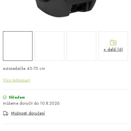
PŮJČOVNA
AKCE
PRO PSY
BOXY NA TAŽNÁ ZAŘÍZENÍ
+ další (6)
OSTATNÍ NOSIČE
autosedačka 40-75 cm
STŘEŠNÍ KOŠE
Více informací
AUTOSTANY
Skladem
10.8.2026
CESTOVNÍ ZAVAZADLA
Možnosti doručení
DÁRKOVÉ POUKAZY