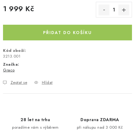
1 999 Kč
Kontakty
O nás
Doprava a platba
Půjčovna
Měrná cena:
Moje objednávka
Napište nám
Reklamace
Obchodní podmínky
PŘIDAT DO KOŠÍKU
Kód zboží:
3213.001
Značka:
Graco
Zeptat se
Hlídat
28 let na trhu
Doprava ZDARMA
poradíme vám s výběrem
při nákupu nad 3 000 Kč