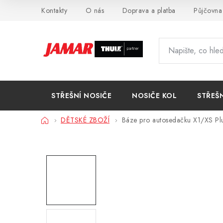
Přejít
Kontakty
O nás
Doprava a platba
Půjčovna
na
obsah
STŘEŠNÍ NOSIČE
NOSIČE KOL
STŘEŠ
Domů
DĚTSKÉ ZBOŽÍ
Báze pro autosedačku X1/XS Plu