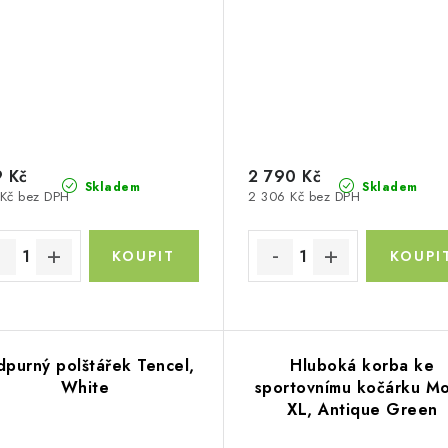
 Kč
2 790 Kč
Skladem
Skladem
Kč bez DPH
2 306 Kč bez DPH
dpurný polštářek Tencel,
Hluboká korba ke
White
sportovnímu kočárku M
XL, Antique Green