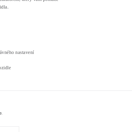
idla.
rávného nastavení
ozidle
e.