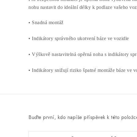
nohu nastavit do ideální délky k podlaze vašeho voz
• S
nadná montáž
• I
ndikátory správného ukotvení báze ve vozidle
• V
ýškově nastavitelná opěrná noha s indikátory sp
• I
ndikátory snižují riziko špatné montáže báze ve v
Buďte první, kdo napíše příspěvek k této položc