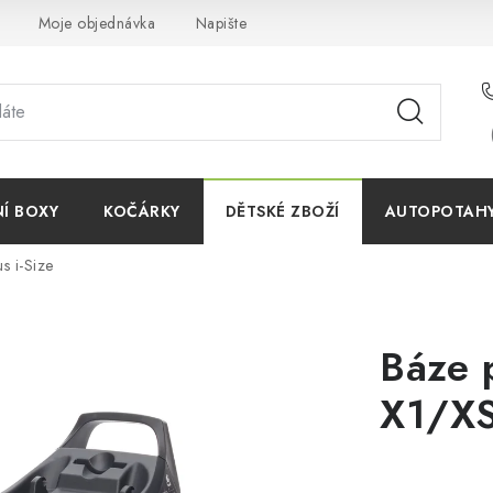
Moje objednávka
Napište nám
Reklamace
Obchodn
NÍ BOXY
KOČÁRKY
DĚTSKÉ ZBOŽÍ
AUTOPOTAHY 
s i-Size
Báze 
X1/XS 