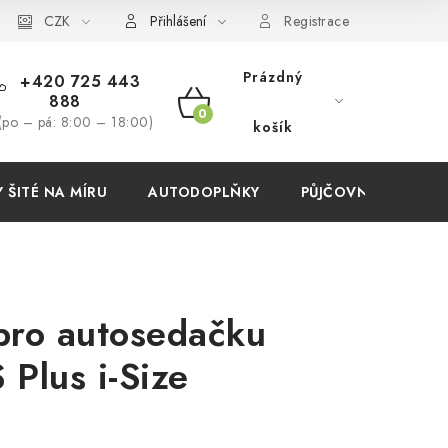
í podmínky
CZK
Přihlášení
Registrace
Prázdný
+420 725 443
888
NÁKUPNÍ
(po – pá: 8:00 – 18:00)
košík
KOŠÍK
ŠITÉ NA MÍRU
AUTODOPLŇKY
PŮJČOVNA
AKC
pro autosedačku
Plus i-Size