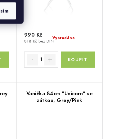
asím
990 Kč
Vyprodáno
818 Kč bez DPH
rey
Vanička 84cm "Unicorn" se
zátkou, Grey/Pink