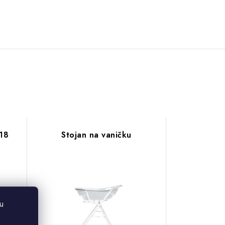
V18
Stojan na vaničku
u