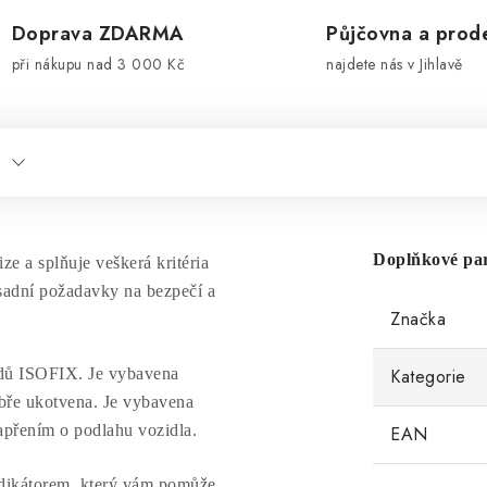
Doprava ZDARMA
Půjčovna a prod
při nákupu nad 3 000 Kč
najdete nás v Jihlavě
Doplňkové pa
ze a splňuje veškerá kritéria
ásadní požadavky na bezpečí a
Značka
odů ISOFIX. Je vybavena
Kategorie
dobře ukotvena. Je vybavena
apřením o podlahu vozidla.
EAN
ndikátorem, který vám pomůže