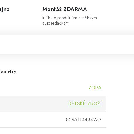
ejna
Montáž ZDARMA
k Thule produktům a dětským
autosedačkám
rametry
ZOPA
DĚTSKÉ ZBOŽÍ
8595114434237