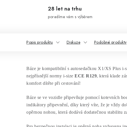
28 let na trhu
poradíme vám s výběrem
Popis produktu
Diskuze
Podobné produkty
Báze je kompatibilní s autosedačkou X1/XS Plus i-si
nejpřísnější normy i-size
ECE R129
, která klade z
komfort dítěte při cestování!
Báze se ve vozidle připevňuje pomocí kotevních b
indikátory připevnění, díky který víte, že je vždy 
opěrnou nohou, která dodává dodatečnou stabilitu z
Pro bezpečnou instalaci je opěrná noha vybavena i