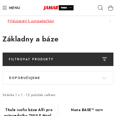
Přejít
Hleda
na
obsah
Příslušenství k autosedačkám
STŘEŠNÍ NOSIČE
NOSIČE KOL
Základny a báze
STŘEŠNÍ BOXY
FILTROVAT PRODUKTY
KOČÁRKY
V
Ř
DĚTSKÉ ZBOŽÍ
ý
DOPORUČUJEME
a
p
z
AUTOPOTAHY ŠITÉ NA MÍRU
i
e
Stránka
1
z
1
-
12
položek celkem
s
n
AUTODOPLŇKY
p
í
Thule isofix báze Alfi pro
Nuna BASE™ curv
r
autosedačku THULE Maple