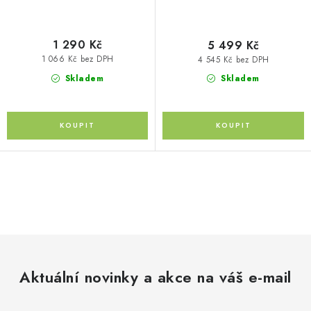
1 290 Kč
5 499 Kč
1 066 Kč bez DPH
4 545 Kč bez DPH
Skladem
Skladem
O
v
l
á
d
Aktuální novinky a akce na váš e-mail
a
c