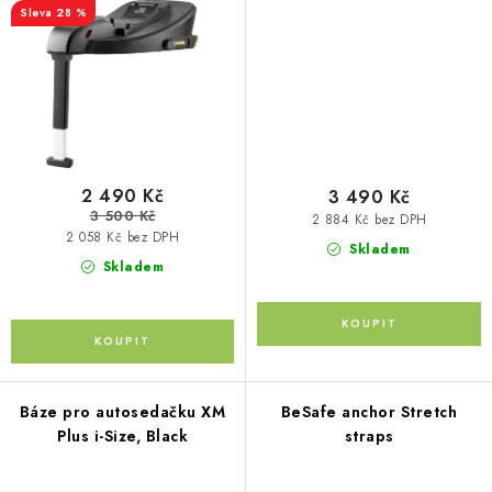
28 %
Kontakty
O nás
Doprava a platba
Půjčovna
Moje objednávka
Napište nám
Reklamace
Obchodní podmínky
2 490 Kč
3 490 Kč
3 500 Kč
2 884 Kč bez DPH
2 058 Kč bez DPH
Skladem
Skladem
Báze pro autosedačku XM
BeSafe anchor Stretch
Plus i-Size, Black
straps