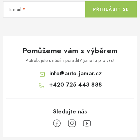
í
E-mail
PŘIHLÁSIT SE
p
r
v
k
y
Pomůžeme vám s výběrem
v
ý
Potřebujete s něčím poradit? Jsme tu pro vás!
p
info
@
auto-jamar.cz
i
s
+420 725 443 888
u