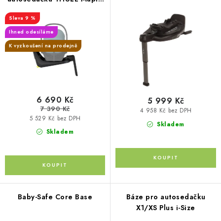
p
PŮJČOVNA
o
a Elm
r
9 %
d
AKCE
o
Ihned odesíláme
u
d
K vyzkoušení na prodejně
k
PRO PSY
u
t
k
ů
BOXY NA TAŽNÁ ZAŘÍZENÍ
t
ů
6 690 Kč
5 999 Kč
OSTATNÍ NOSIČE
7 390 Kč
4 958 Kč bez DPH
5 529 Kč bez DPH
Skladem
STŘEŠNÍ KOŠE
Skladem
AUTOSTANY
CESTOVNÍ ZAVAZADLA
Baby-Safe Core Base
Báze pro autosedačku
DÁRKOVÉ POUKAZY
X1/XS Plus i-Size