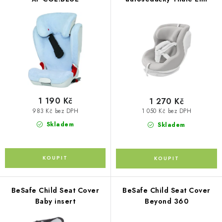
p
PŮJČOVNA
o
r
d
AKCE
o
u
d
k
PRO PSY
u
t
k
ů
BOXY NA TAŽNÁ ZAŘÍZENÍ
t
ů
1 190 Kč
1 270 Kč
OSTATNÍ NOSIČE
983 Kč bez DPH
1 050 Kč bez DPH
Skladem
Skladem
STŘEŠNÍ KOŠE
AUTOSTANY
CESTOVNÍ ZAVAZADLA
BeSafe Child Seat Cover
BeSafe Child Seat Cover
Baby insert
Beyond 360
DÁRKOVÉ POUKAZY