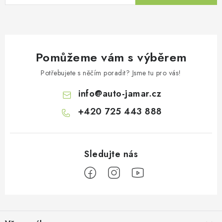
ý
p
i
s
Pomůžeme vám s výběrem
u
Potřebujete s něčím poradit? Jsme tu pro vás!
info
@
auto-jamar.cz
+420 725 443 888
Z
á