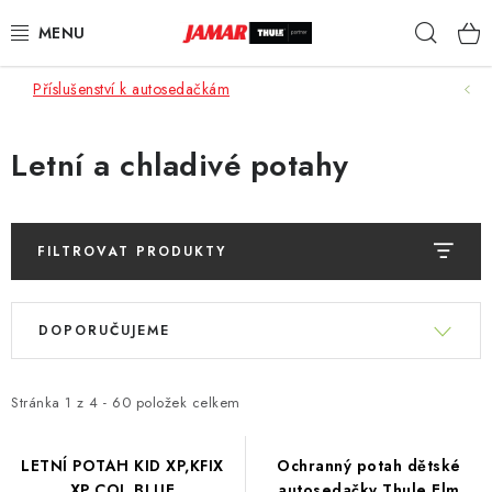
Přejít
Hleda
na
obsah
Příslušenství k autosedačkám
STŘEŠNÍ NOSIČE
NOSIČE KOL
Letní a chladivé potahy
STŘEŠNÍ BOXY
FILTROVAT PRODUKTY
KOČÁRKY
V
Ř
DĚTSKÉ ZBOŽÍ
ý
DOPORUČUJEME
a
p
z
AUTOPOTAHY ŠITÉ NA MÍRU
i
e
Stránka
1
z
4
-
60
položek celkem
s
n
AUTODOPLŇKY
p
í
LETNÍ POTAH KID XP,KFIX
Ochranný potah dětské
r
XP COL.BLUE
autosedačky Thule Elm