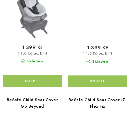
Kontakty
O nás
Doprava a platba
Půjčovna
Moje objednávka
Napište nám
Reklamace
Obchodní podmínky
1 399 Kč
1 399 Kč
1 156 Kč bez DPH
1 156 Kč bez DPH
Skladem
Skladem
BeSafe Child Seat Cover
BeSafe Child Seat Cover iZi
Go Beyond
Flex Fix