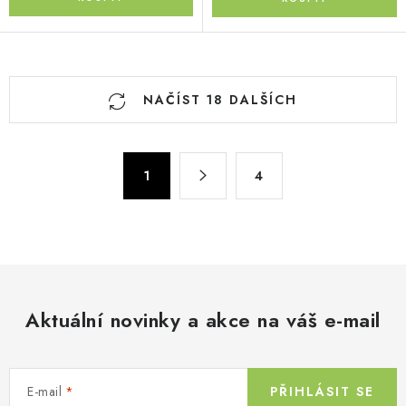
O
NAČÍST 18 DALŠÍCH
v
l
á
S
d
1
4
t
a
r
c
á
n
í
k
p
o
r
v
Aktuální novinky a akce na váš e-mail
v
á
k
n
y
í
v
E-mail
PŘIHLÁSIT SE