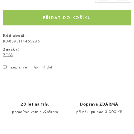
Měrná cena:
Kontakty
O nás
Doprava a platba
Půjčovna
Moje objednávka
Napište nám
Reklamace
PŘIDAT DO KOŠÍKU
Obchodní podmínky
Kód zboží:
BD-8595114465286
Značka:
ZOPA
Zeptat se
Hlídat
28 let na trhu
Doprava ZDARMA
poradíme vám s výběrem
při nákupu nad 3 000 Kč