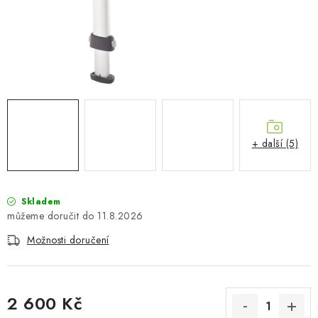
PŮJČOVNA
AKCE
PRO PSY
BOXY NA TAŽNÁ ZAŘÍZENÍ
+ další (5)
OSTATNÍ NOSIČE
STŘEŠNÍ KOŠE
Skladem
11.8.2026
AUTOSTANY
Možnosti doručení
CESTOVNÍ ZAVAZADLA
DÁRKOVÉ POUKAZY
2 600 Kč