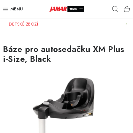
Přejít
Hleda
na
obsah
DĚTSKÉ ZBOŽÍ
STŘEŠNÍ NOSIČE
NOSIČE KOL
Báze pro autosedačku XM Plus
i-Size, Black
STŘEŠNÍ BOXY
KOČÁRKY
DĚTSKÉ ZBOŽÍ
AUTOPOTAHY ŠITÉ NA MÍRU
AUTODOPLŇKY