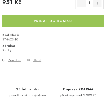
951 Kč
Kontakty
O nás
Doprava a platba
Půjčovna
Měrná cena:
Moje objednávka
Napište nám
Reklamace
Obchodní podmínky
PŘIDAT DO KOŠÍKU
Kód zboží:
ST-MCS-10
Záruka
:
2 roky
Zeptat se
Hlídat
28 let na trhu
Doprava ZDARMA
poradíme vám s výběrem
při nákupu nad 3 000 Kč