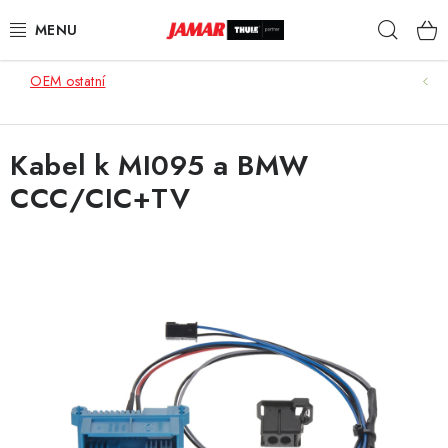
Přejít
Hleda
na
obsah
OEM ostatní
STŘEŠNÍ NOSIČE
NOSIČE KOL
Kabel k MI095 a BMW
CCC/CIC+TV
STŘEŠNÍ BOXY
KOČÁRKY
DĚTSKÉ ZBOŽÍ
AUTOPOTAHY ŠITÉ NA MÍRU
AUTODOPLŇKY