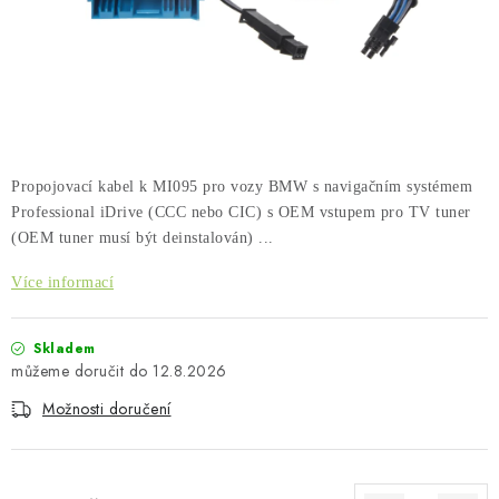
PŮJČOVNA
AKCE
PRO PSY
BOXY NA TAŽNÁ ZAŘÍZENÍ
Propojovací kabel k MI095 pro vozy BMW s navigačním systémem
Professional iDrive (CCC nebo CIC) s OEM vstupem pro TV tuner
OSTATNÍ NOSIČE
(OEM tuner musí být deinstalován) ...
Více informací
STŘEŠNÍ KOŠE
AUTOSTANY
Skladem
12.8.2026
CESTOVNÍ ZAVAZADLA
Možnosti doručení
DÁRKOVÉ POUKAZY