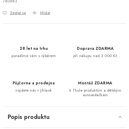
780683
Kontakty
O nás
Doprava a platba
Půjčovna
Zeptat se
Hlídat
Moje objednávka
Napište nám
Reklamace
Obchodní podmínky
28 let na trhu
Doprava ZDARMA
poradíme vám s výběrem
při nákupu nad 3 000 Kč
Půjčovna a prodejna
Montáž ZDARMA
najdete nás v Jihlavě
k Thule produktům a dětským
autosedačkám
Popis produktu