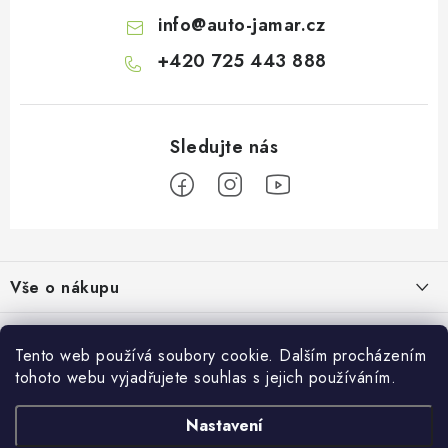
info
@
auto-jamar.cz
+420 725 443 888
Z
á
Vše o nákupu
p
a
Doprava a platba
Informace o nás
t
Tento web používá soubory cookie. Dalším procházením
Vrácení a výměna
í
tohoto webu vyjadřujete souhlas s jejich používáním.
O nás
Prodejna
Reklamace
Kontakty
Nastavení
Autodoplňky JAMAR
Přijímáme online platby
Obchodní podmínky