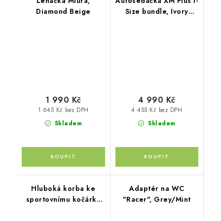
Lehačka Miura,
Autosedačka XM Plus i-
Diamond Beige
Size bundle, Ivory
Beige
1 990 Kč
4 990 Kč
1 645 Kč bez DPH
4 455 Kč bez DPH
Skladem
Skladem
Hluboká korba ke
Adaptér na WC
sportovnímu kočárku
"Racer", Grey/Mint
Move XL, Antique