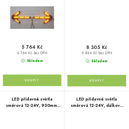
Kontakty
O nás
Doprava a platba
Půjčovna
Moje objednávka
Napište nám
Reklamace
Obchodní podmínky
5 764 Kč
8 305 Kč
4 764 Kč bez DPH
6 864 Kč bez DPH
Skladem
Skladem
LED přídavné světla
LED přídavné světla
směrová 12-24V, 930mm,
směrová 12-24V, dálkové
ECE R65
ovládání