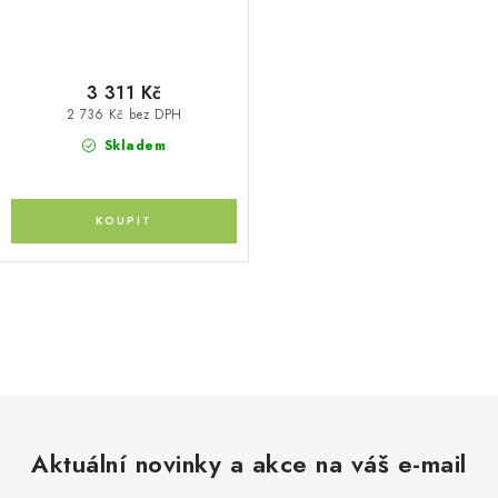
3 311 Kč
2 736 Kč bez DPH
Skladem
O
v
l
á
d
Aktuální novinky a akce na váš e-mail
a