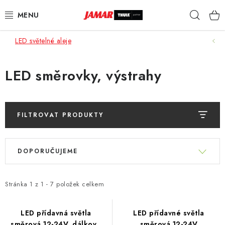
Přejít
Hleda
na
obsah
LED světelné aleje
STŘEŠNÍ NOSIČE
NOSIČE KOL
LED směrovky, výstrahy
STŘEŠNÍ BOXY
FILTROVAT PRODUKTY
KOČÁRKY
V
Ř
DĚTSKÉ ZBOŽÍ
ý
DOPORUČUJEME
a
p
z
AUTOPOTAHY ŠITÉ NA MÍRU
i
e
Stránka
1
z
1
-
7
položek celkem
s
n
AUTODOPLŇKY
p
í
LED přídavná světla
LED přídavné světla
r
směrová 12-24V, dálkové
směrová 12-24V