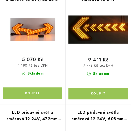
p
PŮJČOVNA
o
ovládání
r
d
AKCE
o
u
d
k
PRO PSY
u
t
k
ů
BOXY NA TAŽNÁ ZAŘÍZENÍ
t
ů
5 070 Kč
9 411 Kč
OSTATNÍ NOSIČE
4 190 Kč bez DPH
7 778 Kč bez DPH
Skladem
Skladem
STŘEŠNÍ KOŠE
AUTOSTANY
CESTOVNÍ ZAVAZADLA
LED přídavné světla
LED přídavné světla
směrová 12-24V, 472mm,
směrová 12-24V, 608mm,
DÁRKOVÉ POUKAZY
ECE R65
ECE R65