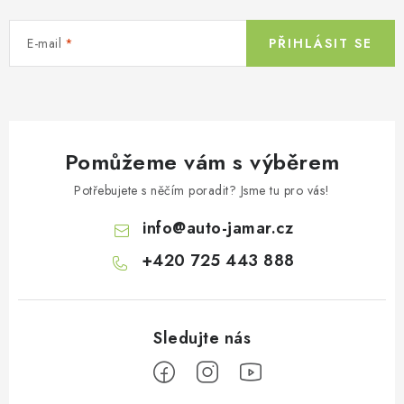
c
í
E-mail
PŘIHLÁSIT SE
p
r
v
k
y
Pomůžeme vám s výběrem
v
ý
Potřebujete s něčím poradit? Jsme tu pro vás!
p
info
@
auto-jamar.cz
i
s
+420 725 443 888
u