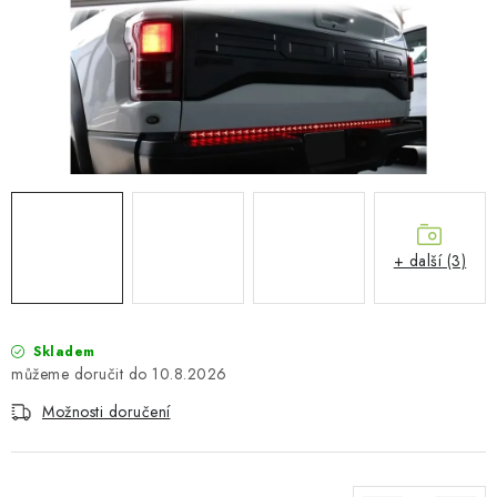
PŮJČOVNA
AKCE
PRO PSY
BOXY NA TAŽNÁ ZAŘÍZENÍ
OSTATNÍ NOSIČE
+ další (3)
STŘEŠNÍ KOŠE
AUTOSTANY
Skladem
10.8.2026
CESTOVNÍ ZAVAZADLA
Možnosti doručení
DÁRKOVÉ POUKAZY