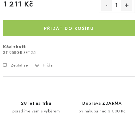
1 211 Kč
Kontakty
O nás
Doprava a platba
Půjčovna
Měrná cena:
Moje objednávka
Napište nám
Reklamace
Obchodní podmínky
PŘIDAT DO KOŠÍKU
Kód zboží:
ST-95RGB-SET25
Zeptat se
Hlídat
28 let na trhu
Doprava ZDARMA
poradíme vám s výběrem
při nákupu nad 3 000 Kč